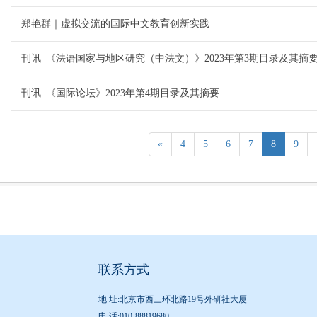
郑艳群｜虚拟交流的国际中文教育创新实践
刊讯 |《法语国家与地区研究（中法文）》2023年第3期目录及其摘
刊讯 |《国际论坛》2023年第4期目录及其摘要
«
4
5
6
7
8
9
联系方式
地 址:北京市西三环北路19号外研社大厦
电 话:010-88819680