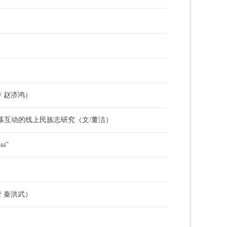
 赵济鸿）
幕互动的线上民族志研究（文/董洁）
ы”
 秦洪武）