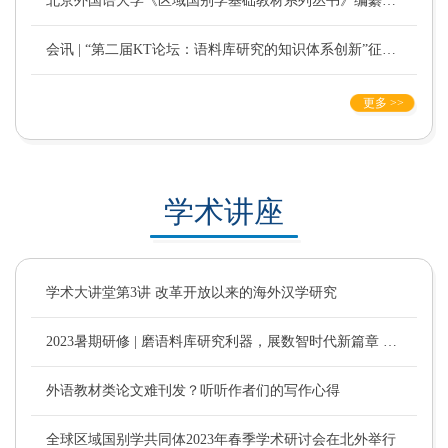
北京外国语大学《区域国别学基础教材系列丛书》编纂项目（第二期）招募公告
会讯 | “第二届KT论坛：语料库研究的知识体系创新”征文通知
更多 >>
学术讲座
学术大讲堂第3讲 改革开放以来的海外汉学研究
2023暑期研修 | 磨语料库研究利器，展数智时代新篇章 ——记“语料库在外语教学与研究中的应用”研修班
外语教材类论文难刊发？听听作者们的写作心得
全球区域国别学共同体2023年春季学术研讨会在北外举行