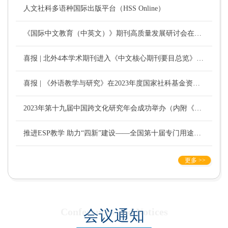
人文社科多语种国际出版平台（HSS Online）
《国际中文教育（中英文）》期刊高质量发展研讨会在京成功举办
喜报 | 北外4本学术期刊进入《中文核心期刊要目总览》2023年版！
喜报 | 《外语教学与研究》在2023年度国家社科基金资助学术期刊考核“优秀”
2023年第十九届中国跨文化研究年会成功举办（内附《跨文化研究论丛》购买链接）
推进ESP教学 助力“四新”建设——全国第十届专门用途英语研讨会成功举办
更多 >>
Conferences and Notices
会议通知