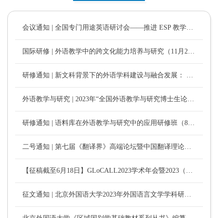
会议通知 | 全国专门用途英语研讨会——推进 ESP 教学，助力“四新”建设（二号通知）
国际研修 | 外语教学中的跨文化能力培养与研究（11月20日—12月2日，线上）
研修通知 | 新文科背景下的外语学科建设与融合发展： 理论与实践研修班（哈尔滨，7月28—29日）
外语教学与研究 | 2023年“全国外语教学与研究博士生论坛”征文通知
研修通知 | 语料库在外语教学与研究中的应用研修班（8月8—9日，北京）
二号通知 | 第七届《翻译界》高端论坛暨中国翻译理论研究学术研讨会
【征稿截至6月18日】GLoCALL2023学术年会暨2023（第19届）语言智能教学国际会议
征文通知 | 北京外国语大学2023年外国语言文学学科研究生高端学术论坛之语言政策与规划研究论坛