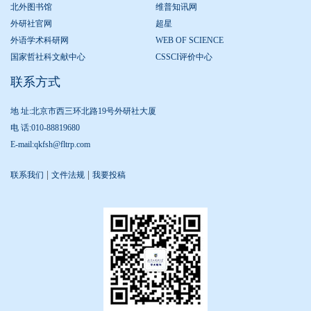
北外图书馆
维普知讯网
外研社官网
超星
外语学术科研网
WEB OF SCIENCE
国家哲社科文献中心
CSSCI评价中心
联系方式
地 址:北京市西三环北路19号外研社大厦
电 话:010-88819680
E-mail:qkfsh@fltrp.com
|
|
联系我们
文件法规
我要投稿