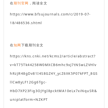
在
期刊官网
，阅读全文
https://www.bfsujournals.com/c/2019-07-
18/486536.shtml
在
知网
下载期刊全文
https://kns.cnki.net/kcms2/article/abstract?
v=kT75Tk44258W0MXCB6mhc9xJ7tNSwLZVHlv
hRzJR48gDv81I4S8GZ4Y_ycZ6XK5P07kFPT_8GS
llCw8yLF12Gg6Tgc-
HbD7XP23Fig3OJYgI8pcktMA10eLx7xiNquSR&
uniplatform=NZKPT