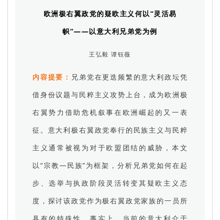
欧洲极右翼政党的疑欧主义何以“灵活易
帜”——以意大利兄弟党为例
王弘毅 谭钰薇
内容提要：
兄弟党在更迭频繁的意大利政坛凭
借身份议题与民粹主义攻势上台，成为欧洲极
右翼势力借助危机叙事在欧洲崛起的又一表
征。意大利极右翼政党奉行的民族主义与民粹
主义通常被视为对于欧盟团结的威胁，本文
以“宗教—民族”为框架，分析兄弟党如何在起
步、选举与执政阶段灵活转变其疑欧主义态
度，探讨该政党作为极右翼政党家族的一员所
具有的特殊性。事实上，当前的意大利介于