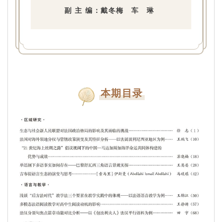
副 主 编：戴冬梅 车 琳
本期目录