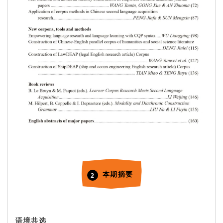
本期摘要
2
语境共选