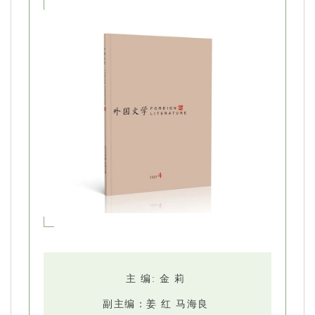
主 编: 金 莉
副主编：姜 红 马海良