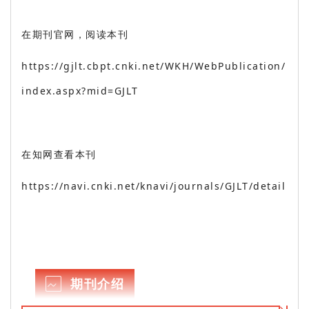
在期刊官网，阅读本刊
https://gjlt.cbpt.cnki.net/WKH/WebPublication/
index.aspx?mid=GJLT
在知网查看本刊
https://navi.cnki.net/knavi/journals/GJLT/detail
期刊介绍