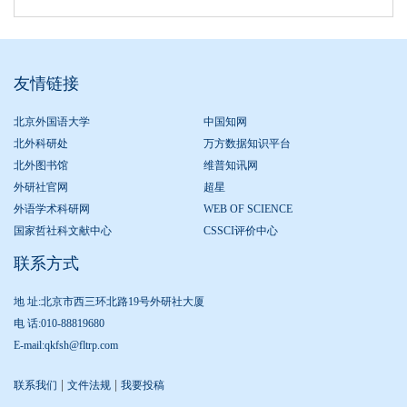
友情链接
北京外国语大学
中国知网
北外科研处
万方数据知识平台
北外图书馆
维普知讯网
外研社官网
超星
外语学术科研网
WEB OF SCIENCE
国家哲社科文献中心
CSSCI评价中心
联系方式
地 址:北京市西三环北路19号外研社大厦
电 话:010-88819680
E-mail:qkfsh@fltrp.com
|
|
联系我们
文件法规
我要投稿