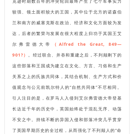
克逊时期数百年的冲突轮回最终产生了七个军事实力
较强、领土面积较大的王国，其中位于北方的诺森伯
兰和南方的威塞克斯在政治、经济和文化方面较为发
达，后者的繁荣与发展在很大程度上归功于其国王艾
尔弗雷德大帝
（Alfred the Great, 849—
901?）
。经过联合、并吞和重建之后，不列颠剩下的
这些部落和王国成为建立在文化、方言、习俗和生产
关系之上的氏族共同体，其结合机制、生产方式和价
值观念与公元前凯尔特人的“自然共同体”不尽相同。
引人注目的是，在罗马人入侵到艾尔弗雷德大帝登基
长达近千年的历史中，英国始终处于混乱无序、动荡
不安之中。持续不断的异国入侵和部落冲突几乎贯穿
了英国早期历史的全过程，从而强化了不列颠人的“命