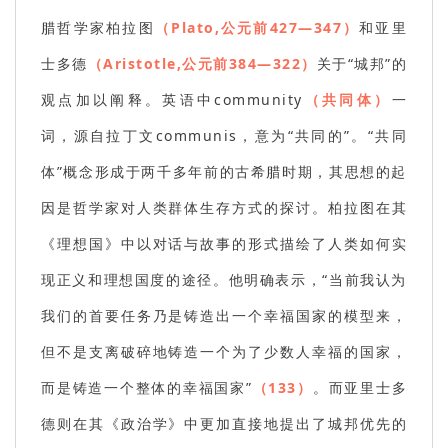
腊哲学家柏拉图
（Plato,公元前427—347）
和亚里
士多德
（Aristotle,公元前384—322）
关于“城邦”的
观点加以阐释。英语中community
（共同体）
一
词，源自拉丁文communis，意为“共同的”。“共同
体”概念形成于两千多年前的古希腊时期，其思想的起
因是哲学家对人类群体生存方式的探讨。柏拉图在其
《理想国》中以对话与故事的形式描绘了人类如何实
现正义和理想国度的途径。他明确表示，“当前我认为
我们的首要任务乃是铸造出一个幸福国家的模型来，
但不是支离破碎地铸造一个为了少数人幸福的国家，
而是铸造一个整体的幸福国家”
（133）
。而亚里士多
德则在其《政治学》中更加直接地提出了城邦优先的