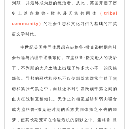
列颠，并最终成为新的统治者。从此，英国开启了历
史上以盎格鲁-撒克逊氏族共同体
（tribal
community）
的社会生态和文化习俗为基础的古英
语文学时代。
中世纪英国共同体思想在盎格鲁-撒克逊时期的社
会分隔与治理中逐渐繁衍。在盎格鲁-撒克逊人的统治
下，不列颠的大片土地上出现了许多大小不一的氏族
部落。异邦的骚扰和侵犯不仅使部落族群常年处于焦
虑和紧张气氛之中，而且还不时引发氏族部落之间的
血肉征战和互相倾轧。无休止的相互威胁和弱肉强食
成为盎格鲁-撒克逊时期的氏族共同体挥之不去的噩
梦，使其长期笼罩在命运危机的阴影之中。盎格鲁-撒