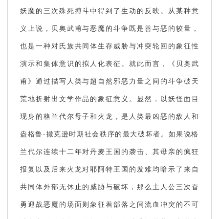
妖魔的三次殊死搏斗中得到了生动的反映。从某种意
义上说，贝奥武甫与恶魔的斗争既是善与恶的较量，
也是一种对氏族共同体生存威胁与冲突轮回的象征性
演示和集体意识的拟人化表征。就此而言，《贝奥武
甫》通过描写人类与超自然邪恶力量之间的斗争破天
荒地折射出文学作品的象征意义。显然，以妖怪面目
现身的格兰代尔母子和火龙，是人类最凶恶的敌人和
盎格鲁-撒克逊时期社会秩序的最大破坏者。如果说格
兰代尔连续十二年对丹麦王国的袭击、其母亲的疯狂
报复以及后来火龙对耶阿特王国的发难均暗示了来自
共同体外部无休止的威胁与破坏，那么主人公三次奋
勇迎战恶魔的场面则象征着部落之间流血冲突的不可