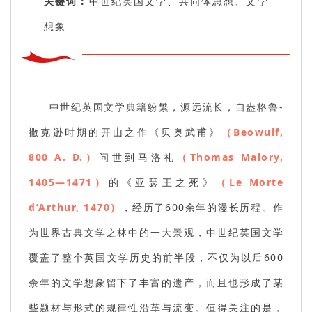
关键词：
中世纪英国文学、共同体思想、文学
想象
中世纪英国文学典籍纷繁，源远流长，自盎格鲁-
撒克逊时期的开山之作《贝奥武甫》
（Beowulf,
800 A. D.）
问世到马洛礼
（Thomas Malory,
1405—1471）
的《亚瑟王之死》
（Le Morte
d’Arthur, 1470）
，经历了600余年的漫长历程。作
为世界古典文学之林中的一大景观，中世纪英国文学
覆盖了整个英国文学历史的前半段，不仅为以后600
余年的文学想象留下了丰富的遗产，而且也形成了某
些题材与形式的规律性沿革与流变。值得关注的是，