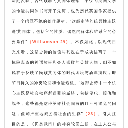
深刻反映了古代族群的共同体理念，不仅为英国文学
的命运共同体书写开了先河，也为历代英国作家提供
了一个绵亘不绝的创作题材。“这部史诗的统领性主题
是‘共同体’，包括它的性质、偶然的解体和维系它的必
要条件”
（Williamson 29）
。不仅如此，以现代目
光来看，这部史诗的价值与其说在于成功描写了一个
惊险离奇的神话故事和令人崇敬的英雄人物，倒不如
说在于反映了氏族共同体的时代困境与顽瘴痼疾，即
旷日持久的冲突轮回和命运危机。“这部史诗中一个核
心主题是社会秩序所遭受的威胁，包括侵犯、报仇和
战争，这些都是这种英雄社会固有的且不可避免的问
题，但却严重地威胁着社会的生存”
（28）
。引人注
目的是，《贝奥武甫》的冲突轮回主题，在主人公与