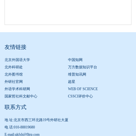
友情链接
北京外国语大学
中国知网
北外科研处
万方数据知识平台
北外图书馆
维普知讯网
外研社官网
超星
外语学术科研网
WEB OF SCIENCE
国家哲社科文献中心
CSSCI评价中心
联系方式
地 址:北京市西三环北路19号外研社大厦
电 话:010-88819680
E-mail:qkfsh@fltrp.com