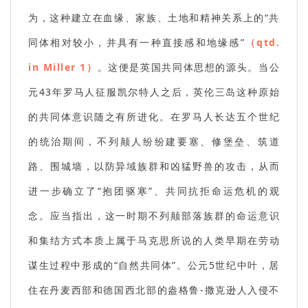
为，这种建立在血缘、家族、土地和精神关系上的“共
同体相对较小，并具有一种直接感和地缘感”
（qtd.
in Miller 1）
。这便是英国共同体思想的源头。当公
元43年罗马人征服凯尔特人之后，英伦三岛这种原始
的共同体意识随之有所进化。在罗马人长达五个世纪
的统治期间，不列颠人纷纷建要塞、修堡垒、筑道
路、围城墙，以防异域族群和凶猛野兽的攻击，从而
进一步确立了“抱团驱寒”、共同抗拒命运危机的观
念。应当指出，这一时期不列颠部落族群的命运意识
和集结方式本质上属于马克思所说的人类早期在劳动
谋生过程中形成的“自然共同体”。公元5世纪中叶，居
住在丹麦西部和德国西北部的盎格鲁-撒克逊人入侵不