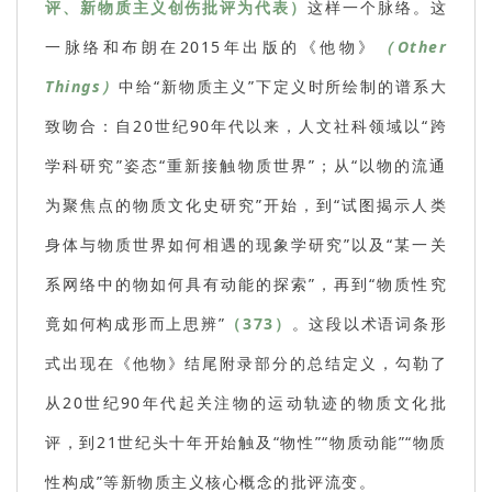
评、新物质主义创伤批评为代表）
这样一个脉络。这
一脉络和布朗在2015年出版的《他物》
（Other
Things）
中给“新物质主义”下定义时所绘制的谱系大
致吻合：自20世纪90年代以来，人文社科领域以“跨
学科研究”姿态“重新接触物质世界”；从“以物的流通
为聚焦点的物质文化史研究”开始，到“试图揭示人类
身体与物质世界如何相遇的现象学研究”以及“某一关
系网络中的物如何具有动能的探索”，再到“物质性究
竟如何构成形而上思辨”
（373）
。这段以术语词条形
式出现在《他物》结尾附录部分的总结定义，勾勒了
从20世纪90年代起关注物的运动轨迹的物质文化批
评，到21世纪头十年开始触及“物性”“物质动能”“物质
性构成”等新物质主义核心概念的批评流变。