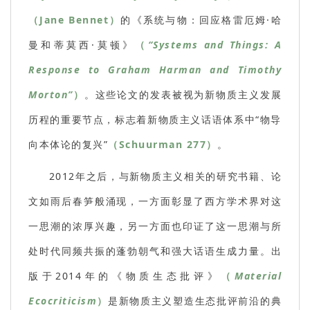
（Jane Bennet）
的《系统与物：回应格雷厄姆·哈
曼和蒂莫西·莫顿》
（
“Systems and Things: A
Response to Graham Harman and Timothy
Morton”
）
。这些论文的发表被视为新物质主义发展
历程的重要节点，标志着新物质主义话语体系中“物导
向本体论的复兴”
（Schuurman 277）
。
2012年之后，与新物质主义相关的研究书籍、论
文如雨后春笋般涌现，一方面彰显了西方学术界对这
一思潮的浓厚兴趣，另一方面也印证了这一思潮与所
处时代同频共振的蓬勃朝气和强大话语生成力量。出
版于2014年的《物质生态批评》
（
Material
Ecocriticism
）
是新物质主义塑造生态批评前沿的典