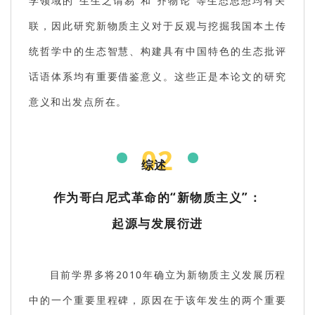
学领域的“生生之谓易”和“齐物论”等生态思想均有关
联，因此研究新物质主义对于反观与挖掘我国本土传
统哲学中的生态智慧、构建具有中国特色的生态批评
话语体系均有重要借鉴意义。这些正是本论文的研究
意义和出发点所在。
02
综述
作为哥白尼式革命的“新物质主义”：
起源与发展衍进
目前学界多将2010年确立为新物质主义发展历程
中的一个重要里程碑，原因在于该年发生的两个重要