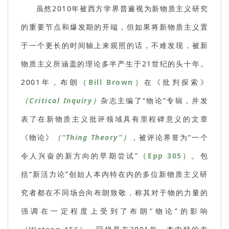
虽然2010年被西方学界普遍视为新物质主义研究
的重要节点和爆发期的开端，但如果将新物质主义置
于一个更长的时间轴上来观照的话，不难发现，被新
物质主义所涵盖的理论多半产生于21世纪的头十年。
2001年，布朗
（Bill Brown）
在《批判探索》
（Critical Inquiry）
杂志主编了“物论”专辑，并发
表了在新物质主义批评领域具有里程碑意义的文章
《物论》
（“Thing Theory”）
，被评论界誉为“一个
令人兴奋的新方向的早期尝试”
（Epp 305）
。包
括“新活力论”创始人本内特在内的多位新物质主义研
究者都在不同场合向布朗致敬，称其对于物的力量的
强调在一定程度上受到了布朗“物论”的影响