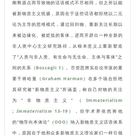
阐释源点而导致物的话语模式不尽相同，但之所以能
被新物质主义统摄，原因在于这些话语都拒绝以二元
论为主导的思维模式，通过回归物、重新关注长期以
来被边缘化、被贬低的客体，进而开辟出一种全新的
非人类中心主义研究路径，从根本意义上重新塑造
了“人类与非人类、有生命与无生命、主体与客体”之
间的关系
（Boscagli 1）
。尽管思辨实在论学派的重
要干将哈曼
（Graham Harman）
在多个场合拒绝
其研究被“新物质主义”所涵盖，称自己对物的关注
为“非物质主义”
（Immaterialism
;
Immaterialism
13-19）
，但学术界依然将他
的“物导向本体论”
（OOO）
纳入新物质主义话语体系
中，原因在于他和众多新物质主义理论家们一样引领