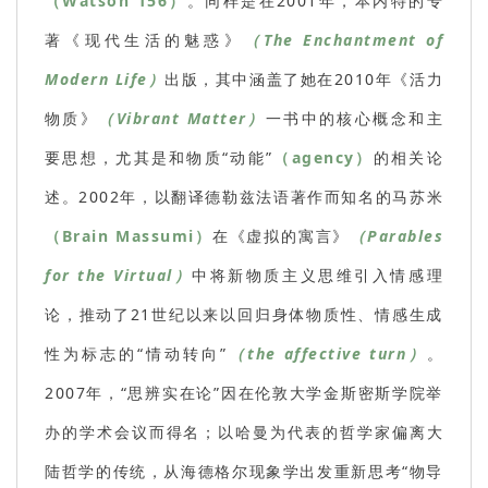
（Watson 156）
。同样是在2001年，本内特的专
著《现代生活的魅惑》
（The Enchantment of
Modern Life）
出版，其中涵盖了她在2010年《活力
物质》
（Vibrant Matter）
一书中的核心概念和主
要思想，尤其是和物质“动能”
（agency）
的相关论
述。2002年，以翻译德勒兹法语著作而知名的马苏米
（Brain Massumi）
在《虚拟的寓言》
（Parables
for the Virtual）
中将新物质主义思维引入情感理
论，推动了21世纪以来以回归身体物质性、情感生成
性为标志的“情动转向”
（the affective turn）
。
2007年，“思辨实在论”因在伦敦大学金斯密斯学院举
办的学术会议而得名；以哈曼为代表的哲学家偏离大
陆哲学的传统，从海德格尔现象学出发重新思考“物导