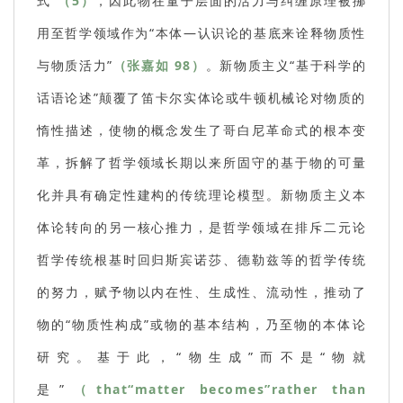
式”
（5）
，因此物在量子层面的活力与纠缠原理被挪
用至哲学领域作为“本体—认识论的基底来诠释物质性
与物质活力”
（张嘉如 98）
。新物质主义“基于科学的
话语论述”颠覆了笛卡尔实体论或牛顿机械论对物质的
惰性描述，使物的概念发生了哥白尼革命式的根本变
革，拆解了哲学领域长期以来所固守的基于物的可量
化并具有确定性建构的传统理论模型。新物质主义本
体论转向的另一核心推力，是哲学领域在排斥二元论
哲学传统根基时回归斯宾诺莎、德勒兹等的哲学传统
的努力，赋予物以内在性、生成性、流动性，推动了
物的“物质性构成”或物的基本结构，乃至物的本体论
研究。基于此，“物生成”而不是“物就
是”
（that“matter becomes”rather than