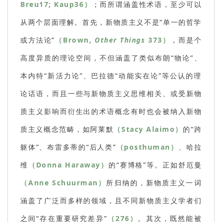
Breu17; Kaup36）
；而所谓涵盖性术语，至少可以
从两个层面理解。首先，新物质主义不是“单一的哲学
或方法论”
（Brown,
Other Things
373）
，而是个
高度异质的理论空间，不但涵盖了类似布朗“物论”、
本内特“新活力论”、巴拉德“动能实在论”等公认的理
论话语，而且一些与新物质主义思维相关、或受新物
质主义影响而衍生出的术语概念有时也会被纳入新物
质主义概念范畴，如阿莱默
（Stacy Alaimo）
的“跨
躯体”、布雷多蒂的“后人类”
（posthuman）
、哈拉
维
（Donna Haraway）
的“赛博格”等。正如舒厄曼
（Anne Schuurman）
所归纳的，新物质主义一词
涵盖了广泛而多样的领域，且不同新物质主义学者们
之间“存在重要研究差异”
（276）
。其次，既然能被