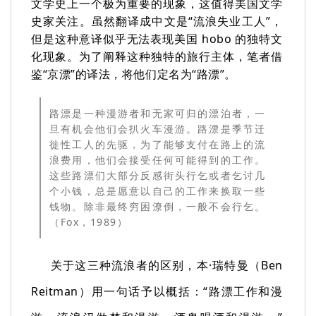
文学史上一个极为重要的现象，这值得美国文学
史家关注。虽然翻译成中文是“流浪失业工人”，
但是这种意译似乎无法表现美国 hobo 的独特文
化现象。为了阐释这种独特的旅行主体，笔者借
鉴“京漂”的译法，将他们定名为“路漂”。
路漂是一种漫游者和无家可归的漂泊者，一
旦有机会他们会扒火车漫游。路漂是季节迁
徙性工人的先驱，为了能够支付在路上的流
浪费用，他们会接受任何可能得到的工作。
这些路漂们大部分反感街头行乞或者乞讨几
个小钱，总是愿意以自己的工作来换取一些
钱物。除非最终穷困潦倒，一般不会行乞。
（Fox，1989）
关于这三种流浪者的区别，本·瑞特曼（Ben
Reitman）用一句话予以概括：“路漂工作和漫