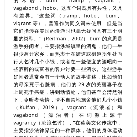
的术语：bum，tramp，vagrant，
vagabond，hobo。这五个词既具有共性，又具
有差异。“这些词（tramp、hobo、 bum、
vigrant 等），普遍作为同义词来使用，但是当
它们指涉在美国的漫游时也毫无疑问具有三个明
显的类型。”（Reitman，2002） bum 的意思是
游手好闲者，主要指涉城镇里的酒鬼，他们一生
很少离开家乡，而热衷于在街道或街道拐角处向
行人乞讨几个小钱，或者在一些便宜的酒吧向一
些酒醉的或富有的客户讨要一些酒水。这些游手
好闲者通常会有一个动人的故事讲述，比如他们
的母亲死于心脏病，他们的 29 岁的美丽妻子在
上周死于癌症，讲到动情处，他们甚至会潸然泪
下，令听者动情，情不自禁地施舍他们几个小钱
（Kulfan，2019）。vagrant（流浪者）和
vagabond（漂泊者）在词源上源于
vagrancy（流浪乞讨），“在英美文化传统中，
主要指涉法律界定的一种群体，他们的身体运动