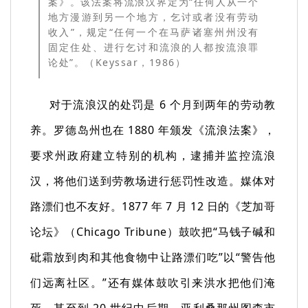
案》。该法案将流浪汉界定为“任何人从一个
地方漫游到另一个地方，乞讨或者没有劳动
收入”，规定“任何一个在马萨诸塞州州没有
固定住处、进行乞讨和流浪的人都按流浪罪
论处”。（Keyssar，1986）
对于流浪汉的处罚是 6 个月到两年的劳动教
养。罗德岛州也在 1880 年颁发《流浪法案》，
要求州政府建立特别的机构，逮捕并监控流浪
汉，将他们送到劳教场进行惩罚性改造。媒体对
路漂们也不友好。1877 年 7 月 12 日的《芝加哥
论坛》（Chicago Tribune）鼓吹把“马钱子碱和
砒霜放到肉和其他食物中让路漂们吃”以“警告他
们远离社区。”还有媒体鼓吹引来洪水把他们淹
死。甚至到 20 世纪中后期，亚利桑那州图森市