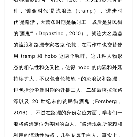
种，‘镀金时代’是流浪汉（tramp），‘进步时
代’是路漂，大萧条时期是临时工，战后是贫民街
的‘酒鬼’”（Depastino，2010）。
就连大名鼎鼎
的流浪和路漂专家杰克·伦敦，在写作中也交替使
用 tramp 和 hobo 这两个称呼。
这几种人物形
态的相似性和交叉性，使得 hobo 的内涵和外延
持续扩大，不仅包含伦敦笔下的流浪汉和路漂，
也包括沙尘暴时期的迁徙工人、二战后垮掉派路
漂以及 20 世纪末的贫民街酒鬼（Forsberg，
2016）。
不过在路漂的身份定位方面，学者们一
般将路漂定位为美国的白人。
“路漂现象所依赖和
利用的流动性特权，几乎专属于白人。
事实上，