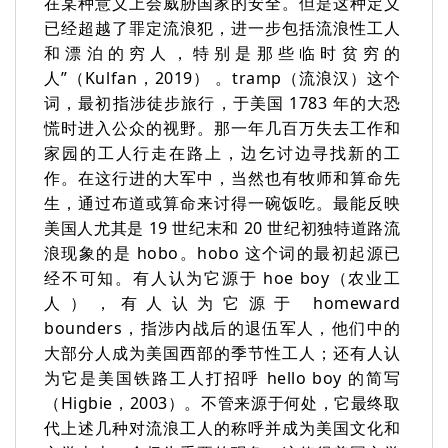
在某种意义上会威胁国家的安全。但是这种定义
已经超越了罪定流浪犯，进一步包括流浪性工人
和漂泊的穷人，特别是那些临时贫穷的
人”（Kulfan，2019） 。tramp（流浪汉）这个
词，最初指涉徒步旅行，于美国 1783 年的大恐
慌时进入公众的视野。那一年几百万失去工作和
家园的工人行走在路上，边乞讨边寻找新的工
作。在这行进的大军中，当然也有牧师和算命先
生，通过布道或算命来讨得一碗饭吃。最能反映
美国人尤其是 19 世纪末和 20 世纪初独特道路流
浪现象的是 hobo。hobo 这个词的最初起源已
经不可知。有人认为它源于 hoe boy（农业工
人），有人认为它源于 homeward
bounders，指涉内战后的退伍军人，他们中的
大部分人成为美国西部的季节性工人；还有人认
为它是美国铁路工人打招呼 hello boy 的简写
（Higbie，2003）。不管来源于何处，它最终取
代上述几种对流浪工人的称呼并成为美国文化和