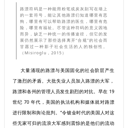
路漂符码是一种能用粉笔或炭灰刻写在墙上
的一套符号，能让其他路漂们知道哪里有恶
狗，哪里有可以帮助路漂的医生，哪里有危
险，哪里有福祉。尽管这种符码的意义因地
而异，缺乏一种统一的传播途径，但它的发
展仍然展示了那些选择离开“合规”的社会而
甘愿过一种影子社会生活的人的独创性。
（Misiroglu，2015）
大量涌现的路漂与美国固化的社会阶层产生
了激烈的矛盾。大批失业人员加入路漂的大军，
路漂和各州的管理人员发生剧烈的对抗。早在 19
世纪 70 年代，美国的执法机构和媒体就对路漂
进行限制和舆论批判。“令镀金时代的美国人对这
些无家可归的流浪大军感到震惊的是他们的流动