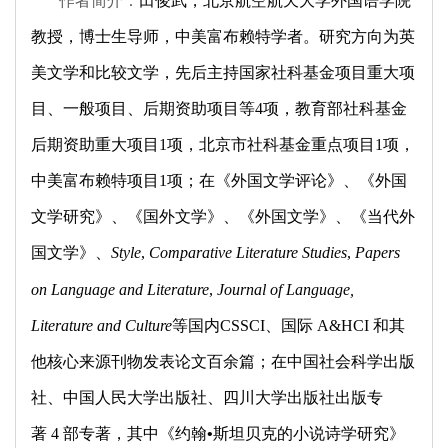
田俊武，北京航空航天大学外国语学院
教授，博士生导师，中美富布赖特学者。研究方向为英
美文学和比较文学，先后主持国家社科基金项目重大项
目、一般项目、后期资助项目等
4
项，教育部社科基金
后期资助重大项目
1
项，北京市社科基金重点项目
1
项，
中美富布赖特项目
1
项；在《外国文学评论》、《外国
文学研究》、《国外文学》、《外国文学》、《当代外
国文学》、
Style
,
Comparative Literature Studies
,
Papers
on Language and Literature
,
Journal of Language,
Literature and Culture
等国内
CSSCI
、国际
A&HCI
和其
他核心来源刊物发表论文
百
余篇；在中国社会科学出版
社、中国人民大学出版社、四川大学出版社出版专
著
4
部专著，其中《约翰
•
斯坦贝克的小说诗学研究》