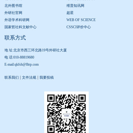
北外图书馆
维普知讯网
外研社官网
超星
外语学术科研网
WEB OF SCIENCE
国家哲社科文献中心
CSSCI评价中心
联系方式
地 址:北京市西三环北路19号外研社大厦
电 话:010-88819680
E-mail:qkfsh@fltrp.com
|
|
联系我们
文件法规
我要投稿