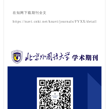
在知网下载期刊全文
https://navi.cnki.net/knavi/journals/FYXX/detail