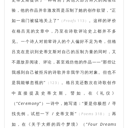
验，他的作品并非激发而是压制了她的创作欲望，“正
如一扇门被猛地关上了”
。这样的评价
（
Proofs
113）
在格吕克的文章中，乃至在诗歌评论史上都并不多
见。一个诗人对前辈诗人的个人偏好不足为奇，但格
吕克在意识到史蒂文斯对自己的压制力量的同时，又
不愿放弃阅读、评论，甚至戏仿他的作品——“那些让
我感到自己被拒斥的诗歌并非我学习的对象。但也不
是我能够忽视的”
。格吕克还数次在诗歌创作
（123）
中直接提及史蒂文斯。譬如，在《礼仪》
（“
Ceremony
”）
一诗中，她写道：“要是你极想 / 寻
找先例，试想一下 / 史蒂文斯”
；再
（
Poems
318）
如，在《关于大师的四个梦境》
（“
Four Dreams