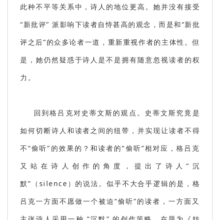
此种不平等关系中，诗人的地位更高。她并没有接受
“新批评” 派影响下读者自恃甚高的观念，而是和“新批
评之后”的众多论者一道，重新重视作者的主体性。但
是，她仍然疑惑于诗人是不是拥有随意忽视读者的权
力。
回到格吕克对史蒂文斯的观点。史蒂文斯究竟是
如何切断诗人和读者之间的纽带，并实现让读者不得
不“偷听”的效果的？和读者的“偷听”相对应，格吕克
又站在诗人创作的角度，提出了诗人“沉
默”
（silence）
的说法。似乎不大合乎逻辑的是，格
吕克一方面不愿做一个被迫“偷听”的读者，一方面又
主张诗人采用一种 “沉默” 的创作策略。在题为《妨