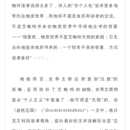
物对读者说得太多了，诗人的“非个人化”追求更多地
寄托在物质世界，而他却不愿意放弃和读者的交流。
可是艾略特并未在物质世界中寻得他企求的答案
——“很显然，物质世界不是艾略特天然的家园；它无
法向他提供他所寻求的：一个恒常不变的答案、方式
或者途径”
。
（117）
相 较 而 言，史 蒂 文 斯 运 用 更 加“沉 默”的
策 略，反 而 弥 补 了 艾 略 特 的 缺憾。史蒂文斯彻
底从“个人主义”中逃逸了，他可谓是“无我”的。在
《超然忘我》
（“
Disinterestedness
”）
一文中，格吕
克又转回读者视角，提出最好的文本读解应当是“忘