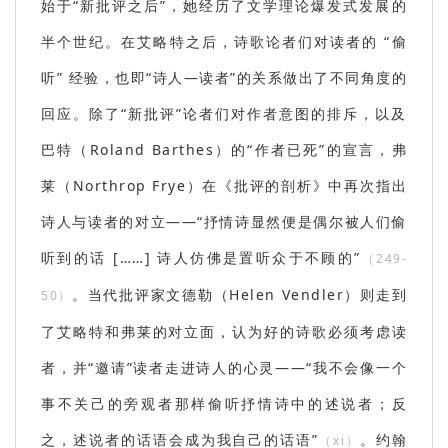
始于“新批评之后”，她经历了文学理论爆发式发展的
半个世纪。在艾略特之后，诗歌论者们对读者的 “偷
听” 经验，也即“诗人—读者”的关系做出了不同角度的
回应。除了“新批评”论者们对作者意图的排斥，以及
巴特
（Roland Barthes）
的“作者已死”的宣言，弗
莱
（Northrop Frye）
在《批评的剖析》中再次指出
诗人与读者的对立——“抒情诗显然便是偶尔被人们偷
听到的话 [……] 诗人仿佛是置听众于不顾的”
（249-
。当代批评家文德勒
（Helen Vendler）
则走到
50）
了艾略特和弗莱的对立面，认为好的诗歌必须考虑读
者，并“邀请”读者走进诗人的心灵——“我不会像一个
事不关己的旁观者那样偷听抒情诗中的述说者；反
之，述说者的话语会成为我自己的话语”
。约翰
（xi）