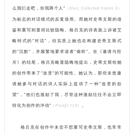
么我们走吧，你我两个人”
（
Eliot, Collected Poems
3）
为标志的对话模式的反复借用。而她对史蒂文斯的借
鉴和重写则显得比较隐晦。格吕克的诗表面上诉诸艾
略特式的“对话”，但实质上她也在构建史蒂文斯式
的“沉默”，并频繁地要求读者“偷听”。在《邀请与拒
斥》的结尾，格吕克略显隐晦地提出，史蒂文斯给她
的创作带来了“改变”的可能性。她认为，那些未曾邀
请她参与对话的诗人实际上提供了一种“改变的欲
望”，“他们也激励了我，尽管这种激励往往不会立即
转化为创作的冲动”
。
（
Proofs
123）
格吕克在创作中未尝不想重写史蒂文斯，也常常