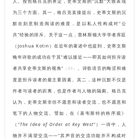
人。按照格吕克的界定，史蒂文斯的“沉默”大致表现
为三个方面。其一，格吕克直接提出，史蒂文斯的沉
默在刻意制造阅读的难度，是以私人性构成对“公
共”经验的排斥。关于这一点，普林斯顿大学学者库廷
（Joshua Kotin）
在近年的著述中也提到，史蒂文斯
晚年诗歌的成功在于其“难以接近——即其如何拒斥读
者共享史蒂文斯的视角”
。诗歌语言的晦涩和难
（55）
度是拒斥读者的最主要因素。其二，这种沉默不仅是
作者与读者的距离，也是作者与人物的隔阂。格吕克
认为，史蒂文斯非但不愿意和读者交流，也不愿意和
笔下的人物交流。譬如，在《基韦斯特的秩序观》
（“
The Idea of Order at Key West
”）
一诗中，人
物并不渴望交流——“其声音的交流功能并不构成对