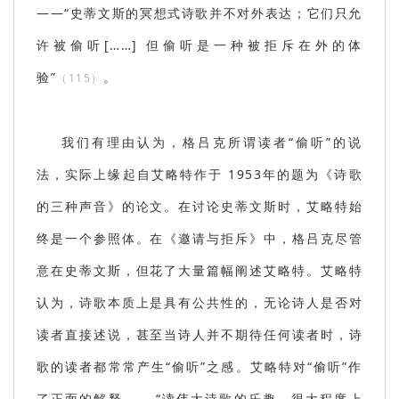
——“史蒂文斯的冥想式诗歌并不对外表达；它们只允
许被偷听[……] 但偷听是一种被拒斥在外的体
验”
。
（115）
我们有理由认为，格吕克所谓读者“偷听”的说
法，实际上缘起自艾略特作于 1953年的题为《诗歌
的三种声音》的论文。在讨论史蒂文斯时，艾略特始
终是一个参照体。在《邀请与拒斥》中，格吕克尽管
意在史蒂文斯，但花了大量篇幅阐述艾略特。艾略特
认为，诗歌本质上是具有公共性的，无论诗人是否对
读者直接述说，甚至当诗人并不期待任何读者时，诗
歌的读者都常常产生“偷听”之感。艾略特对“偷听”作
了正面的解释—— “读伟大诗歌的乐趣，很大程度上