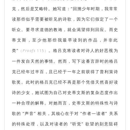
克，然后是艾略特。她写道：“回溯少年时期，我常常
读那些似乎需要被听见的诗歌，因为它们假定了一个
听众。要寻求道德的教诲，就会渴望得到回应。而史
蒂文斯，至少他那些我最早读到的作品，并非此
类”
。格吕克将读者对诗人的好恶视为
（
Proofs
115）
一件发自天然的事情。然而，写下这番言辞时的格吕
克已经年过半百，且已经于一年之前获得了普利策诗
歌奖。此时的格吕克已经不再是那个凭借天然喜好读
诗的少女，她试图为自己对史蒂文斯的复杂态度作出
一种合理的解释。对她而言，史蒂文斯的特殊性与诗
歌的 “声音” 相关，其核心在于对 “作者—读者” 关系
的特殊处理，以及对读者的 “听觉” 欲望的刻意阻碍