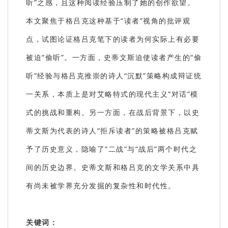
听”之感，且这种阅读经验压制了她的创作欲望。
本文聚焦于格吕克这种基于“读者”视角的批评观
点，试图论证格吕克笔下的读者为何实际上有必要
被迫“偷听”。一方面，史蒂文斯迫使读者产生的“偷
听”经验与格吕克推崇的诗人“沉默”策略构成辩证统
一关系，本质上是对艾略特式的现代主义“对话”模
式的挑战和重构。另一方面，在战后背景下，以史
蒂文斯为代表的诗人“拒斥读者”的策略被格吕克赋
予了历史意义，隐喻了“二战”与“战后”两个时代之
间的历史边界。史蒂文斯和格吕克的文学关系中具
有尚未被学界充分发掘的复杂性和时代性。
关键词：