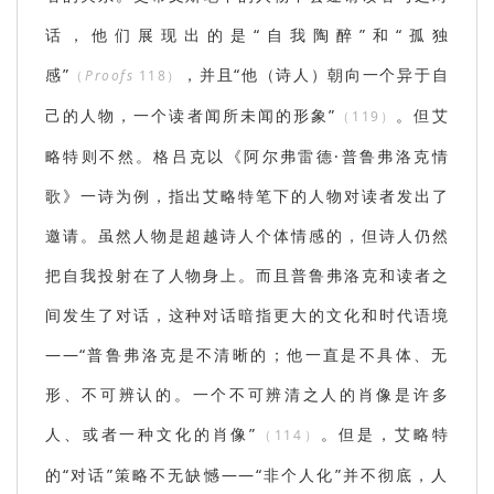
话，他们展现出的是“自我陶醉”和“孤独
感”
，并且“他（诗人）朝向一个异于自
（
Proofs
118）
己的人物，一个读者闻所未闻的形象”
。但艾
（119）
略特则不然。格吕克以《阿尔弗雷德·普鲁弗洛克情
歌》一诗为例，指出艾略特笔下的人物对读者发出了
邀请。虽然人物是超越诗人个体情感的，但诗人仍然
把自我投射在了人物身上。而且普鲁弗洛克和读者之
间发生了对话，这种对话暗指更大的文化和时代语境
——“普鲁弗洛克是不清晰的；他一直是不具体、无
形、不可辨认的。一个不可辨清之人的肖像是许多
人、或者一种文化的肖像”
。但是，艾略特
（114）
的“对话”策略不无缺憾——“非个人化”并不彻底，人