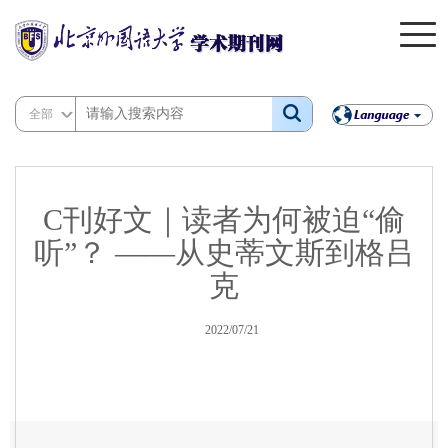
全部
C刊好文｜读者为何被迫“偷
听”？ ——从史蒂文斯到格吕
克
2022/07/21