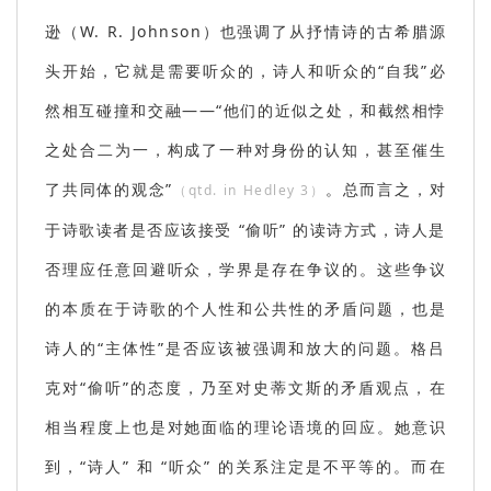
逊
（W
. R. Johnson）
也强调了从抒情诗的古希腊源
头开始，它就是需要听众的，诗人和听众的“自我”必
然相互碰撞和交融——“他们的近似之处，和截然相悖
之处合二为一，构成了一种对身份的认知，甚至催生
了共同体的观念”
。总而言之，对
（qtd. in Hedley 3）
于诗歌读者是否应该接受 “偷听” 的读诗方式，诗人是
否理应任意回避听众，学界是存在争议的。这些争议
的本质在于诗歌的个人性和公共性的矛盾问题，也是
诗人的“主体性”是否应该被强调和放大的问题。格吕
克对“偷听”的态度，乃至对史蒂文斯的矛盾观点，在
相当程度上也是对她面临的理论语境的回应。她意识
到，“诗人” 和 “听众” 的关系注定是不平等的。而在