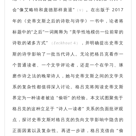
会“像艾略特和庞德那样衰退”
。在出版于 2017
（v）
年的《史蒂文斯之后的诗歌与诗学》一书中，论者将
标题中的“之后”一词阐释为 “美学性地模仿一位前辈的
诗歌的诸多方式”
，并明确提出史蒂文
（
Eeckhout
4）
斯的诗学影响了一批当代诗人。无论把格吕克看作一
个普通读者、一个文学评论者，还是一个在学习、琢
磨作诗之法的晚辈诗人，她与史蒂文斯之间的文学关
系的复杂性都值得深入讨论。格吕克将阅读史蒂文斯
界定为一种读者被迫 “偷听” 的经验。本文试图聚焦于
格吕克的这种立足于 “诗人—读者” 关系的负面批评观
点，探讨史蒂文斯对格吕克的负向文学影响中隐含的
正面因素以及复杂性。再进一步讲，格吕克借由 “偷