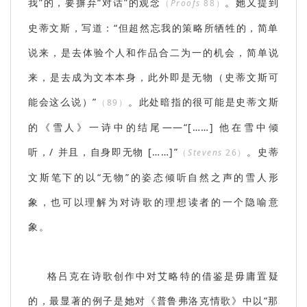
我”的，要摒弃“对话”的观念
。她又提到
（
Proofs
88）
史蒂文斯，写道：“但超然忘我的策略所牺牲的，简单
说来，是去体验个人和作品合二为一的机会，简单说
来，是去成为文本本身，此外即是无物（史蒂文斯可
能会这么说）”
。此处暗指的很可能是史蒂文斯
（89）
的《雪人》一诗中的结尾——“[……] 他在雪中倾
听，/ 并且，自身即无物 [……]”
。史蒂
（
Stevens
26）
文斯笔下的以“无物”的姿态倾听自然之声的雪人形
象，也可以理解为对诗歌的理想读者的一个隐喻意
象。
格吕克在诗歌创作中对艾略特的借鉴是毋庸置疑
的，最显著的例子是她对《普鲁弗洛克情歌》中以“那