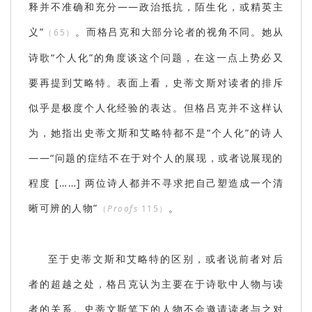
释并不准确和充分——政治抵抗，陌生化，或精英主
义”
。而格吕克和大部分论者的视角不同。她从
（65）
诗歌“个人化”的角度谈这个问题，在这一点上势必又
要再提到艾略特。表面上看，史蒂文斯对读者的排斥
似乎是极度个人化经验的表达。但格吕克并不这样认
为，她指出史蒂文斯和艾略特都不是“个人化”的诗人
——“问题的症结不在于对个人的展现，或者说展现的
程度 [……] 两位诗人都并不寻求把自己塑造成一个清
晰可辨的人物”
。
（
P
roofs
115）
至于史蒂文斯和艾略特的区别，或者说前者对后
者的超越之处，格吕克认为主要在于诗歌中人物与读
者的关系。史蒂文斯笔下的人物不会邀请读者与之对