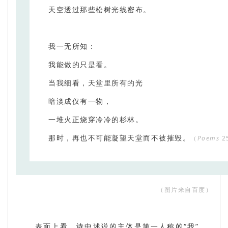
天空透过那些松树光线密布。
我一无所知：
我能做的只是看。
当我细看，天堂里所有的光
暗淡成仅有一物，
一堆火正烧穿冷冷的杉林。
那时，再也不可能凝望天堂而不被摧毁。
（
Poems
2
（
图片来自百度
）
表面上看，诗中述说的主体是第一人称的“我”，