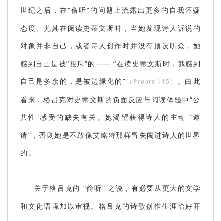
世纪之后，在“偷听”的问题上流露出更多的自我怀疑
态度。尤其在阅读史蒂文斯时，当她发现诗人诉说的
对象并非自己，或者诗人创作时并没有预设听众，她
感到自己是被“拒斥”的—— “在读史蒂文斯时，我感到
自己是多余的，是被边缘化的”
。由此
（
Proofs
115）
看来，格吕克对史蒂文斯的负面反应与阅读体验中“公
共性”感受的缺失有关。她渴望获得诗人的主动 “邀
请”，否则她是不敢像艾略特那样冒失闯进诗人的世界
的。
关于格吕克的 “偷听” 之说，有必要从更大的文学
和文化语境加以审视。格吕克的诗歌创作生涯恰好开