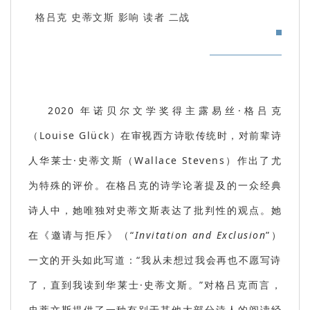
格吕克 史蒂文斯 影响 读者 二战
2020 年诺贝尔文学奖得主露易丝·格吕克
（Louise Glück）
在审视西方诗歌传统时，对前辈诗
人华莱士·史蒂文斯
（Wallace Stevens）
作出了尤
为特殊的评价。在格吕克的诗学论著提及的一众经典
诗人中，她唯独对史蒂文斯表达了批判性的观点。她
在《邀请与拒斥》
（“
Invitation and Exclusion
”）
一文的开头如此写道：“我从未想过我会再也不愿写诗
了，直到我读到华莱士·史蒂文斯。”对格吕克而言，
史蒂文斯提供了一种有别于其他大部分诗人的阅读经