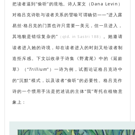
把读者逼到“偷听”的境地。诗人莱文
（Dana Levin）
对格吕克诗歌与读者关系的譬喻可谓确切——“进入露
易丝·格吕克的门票也许只需要一美元，但一旦进入，
其地貌是错综复杂的”
。她邀请
（qtd. in Sastri 188）
读者进入她的诗境，却在读者进入的时刻又给读者制
造拒斥感。下文以收录于诗集《野鸢尾》中的《延龄
草》
（“
Trillium
”）
一诗为例，试图论证格吕克诗中
的“沉默”模式，以及读者“偷听”的必要性。格吕克作
诗的一个惯用手法是把述说的主体“我”寄托在植物意
象上：