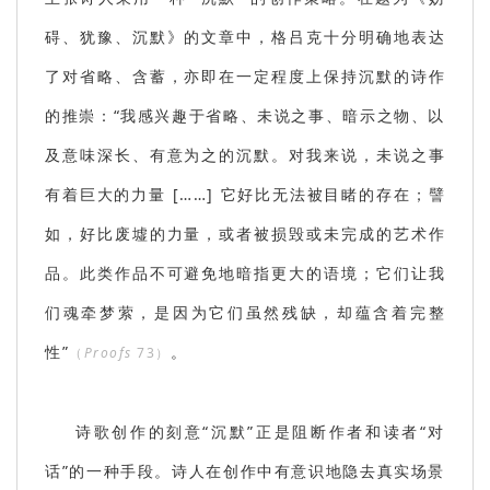
碍、犹豫、沉默》的文章中，格吕克十分明确地表达
了对省略、含蓄，亦即在一定程度上保持沉默的诗作
的推崇：“我感兴趣于省略、未说之事、暗示之物、以
及意味深长、有意为之的沉默。对我来说，未说之事
有着巨大的力量 [……] 它好比无法被目睹的存在；譬
如，好比废墟的力量，或者被损毁或未完成的艺术作
品。此类作品不可避免地暗指更大的语境；它们让我
们魂牵梦萦，是因为它们虽然残缺，却蕴含着完整
性”
。
（
Proofs
73）
诗歌创作的刻意“沉默”正是阻断作者和读者“对
话”的一种手段。诗人在创作中有意识地隐去真实场景