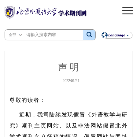
全部
声 明
2022/01/24
尊敬的读者：
近期，我司陆续发现假冒《外语教学与研
究》期刊主页网站、以及非法网站假冒北外
学术期刊名义征稿的情况，假冒网站与网址