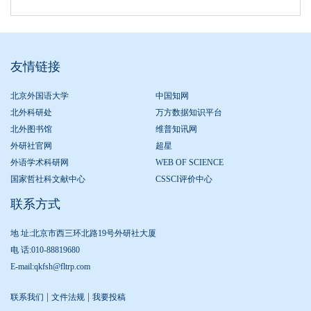
友情链接
北京外国语大学
中国知网
北外科研处
万方数据知识平台
北外图书馆
维普知讯网
外研社官网
超星
外语学术科研网
WEB OF SCIENCE
国家哲社科文献中心
CSSCI评价中心
联系方式
地 址:北京市西三环北路19号外研社大厦
电 话:010-88819680
E-mail:qkfsh@fltrp.com
|
|
联系我们
文件法规
我要投稿