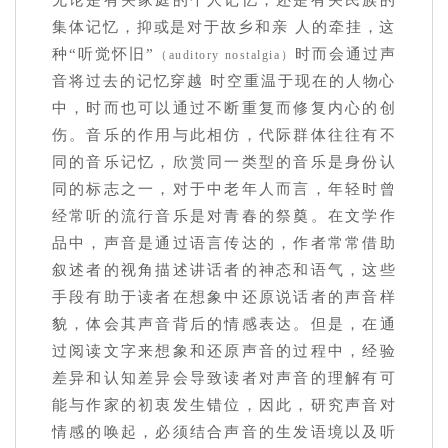
无论是有关家庭的个人记忆，还是有关民族的
集体记忆，抑或是对于故乡和亲 人的牵挂，这
种“听觉怀旧”
时而会通过声
（auditory nostalgia）
音将过去的记忆穿越 时空重温于现在的人物心
中，时而也可以通过不断重复而修复内心的创
伤。音乐的作用与此相仿，代际群体往往有不
同的音乐记忆，欣赏同一类型的音乐是身份认
同的标志之一，对于中老年人而言，年轻时曾
经常听的流行音乐是对青春的祭奠。在文学作
品中，声音是通过语言传达的，作者常常借助
叙述者的视角描述讲话者的神态和语气，这些
手段有助于读者在想象中还原说话者的声音样
貌，体会其声音背后的情感表达。但是，在通
过阅读文字来想象和还原声音的过程中，经验
差异和认知差异会导致读者对声音的理解有可
能与作家的初衷发生错位，因此，研究声音对
情感的唤起，必须结合声音的生发语境以及听