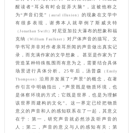
醒读者“耳朵有时会捉弄大脑”，这被他称之
为“声音幻觉”
的现象在文学中
（aural illusion）
有很多表现，谢弗本人就举例了斯威夫特
对尼亚加拉大瀑布的想象和福
（Jonathan Swift）
克纳
对尸体声音的描写。文
（William Faulkner）
学书写并非对作者亲耳所闻的声音做出真实记
录，而充满作家的文学想象， 甚至是作家为了
营造某种特殊氛围而有意为之，需要结合具体
场景进行具体分析。25年后，汤普森
（Emily
沿用并发展了“声景”的概念，在著
Thompson）
作引言中明确指出，“声景既是物质环境，也
是体察环境的方式；它既是世界，也是为理解
该世界而建构的文化”。这一界定已经把物质
意义的声音和人的感知联系在了一起，其意义
在于：第一，研究声音就必然涉及听声音的
人；第二，声音的意义与人的感知有关；第