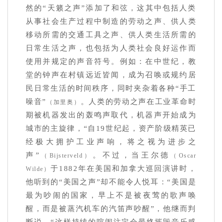
然的“天籁之声”添加了和弦，这其中包括人类
从事社会生产过程中制造的劳动之声、供人类
移动所需的交通工具之声、供人类生活所需的
日常生活之声，也包括为人类社会良好运作而
使用并规定的声音符号。例如：在中世纪，教
堂的钟声在村镇远近皆闻，成为召唤或规约居
民日常生活的时间秩序，同时夹杂着各种“手工
噪音”
。人类的劳动之声在工业革命时
（加里奥）
期被机器发出的轰鸣声取代，机器声开始成为
城市的主旋律，“自19世纪起，资产阶级精英已
经极大拥护工业声响，将之视为进步之
声”
。不过，当王尔德
（Bijsterveld）
（Oscar
于1882年在美国和加拿大巡回演讲时，
Wilde）
他听到的“美国之声”却不能令人悦耳：“美国是
最为吵闹的国家，早上不是被夜莺的歌声唤
醒，而是被蒸汽机车的汽笛声吵醒”，他继而判