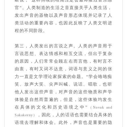
断说，“这样持续的喧闹注定会最终摧毁音乐感
官”。人类制造的生活之音直接关乎人类生活，
发出声音的器物以及声音形态体现并记录了人
类活动的重要内容，也因此反映了人类文明进
程的不同阶段。
第三，人类发出的言说之声。人类的声音用于
言说思想、表达情感和相互交流，但出于复杂
的原因，人们常常会顾左右而言他，有时言不
由衷，有时又词不达意，词语与意义之间的张
力一直是文学理论家探索的命题。“学会咯咯痴
笑、放声大笑、尖声叫喊、说话、唱歌，也听
他人发出这些声音，对声音的这些物质和声学
体验是自然而普遍的，但是，这些体验均发生
在具体的文化和历史语境之中”
（Novak and
，因此，人的话语也需要结合具体的
Sakakeeny）
语境去理解和体会。此外，声音也是重要的隐