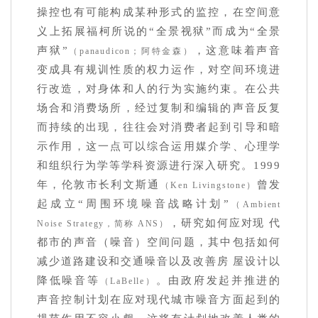
操控也有可能构成某种形式的监控，在空间意
义上拓展福柯所说的“全景视狱”而成为“全景
声狱”
，这意味着声音
（panaudicon；阿特金森）
变成具有规训性质的权力运作，对空间环境进
行改造，对身体和人的行为实施约束。在公共
场合和消费场所，经过复制和编辑的声音反复
而持续的出现，往往会对消费者起到引导和暗
示作用，这一点可以综合运用媒介学、心理学
和组织行为学等学科资源进行深入研究。1999
年，伦敦市长利文斯通
曾发
（Ken Livingstone）
起成立“周围环境噪音战略计划”
（Ambient
，研究如何应对现 代
Noise Strategy，简称 ANS）
都市的声音（噪音）空间问题，其中包括如何
减少道路建设和交通噪音以及改善房 屋设计以
降低噪音等
。由政府发起并推进的
（LaBelle）
声音控制计划在应对现代城市噪音方面起到的