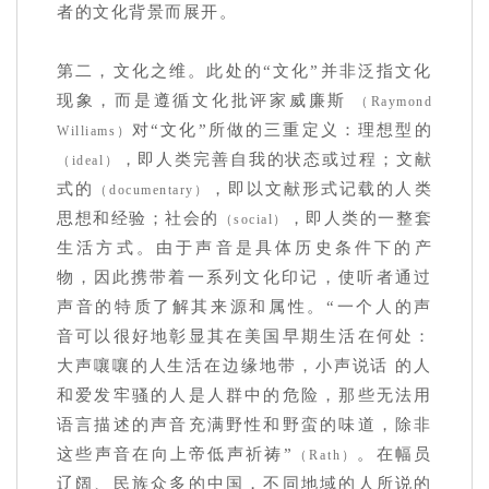
者的文化背景而展开。
第二，文化之维。此处的“文化”并非泛指文化
现象，而是遵循文化批评家威廉斯
（Raymond
对“文化”所做的三重定义：理想型的
Williams）
，即人类完善自我的状态或过程；文献
（ideal）
式的
，即以文献形式记载的人类
（documentary）
思想和经验；社会的
，即人类的一整套
（social）
生活方式。由于声音是具体历史条件下的产
物，因此携
带着一系列文化印记，使听者通过
声音的特质了解其来源和属性。“一个人的声
音可以很好地彰显其在美国早期生活在何处：
大声嚷嚷的人生活在边缘地带，小声说话 的人
和爱发牢骚的人是人群中的危险，那些无法用
语言描述的声音充满野性和野蛮的味道，除非
这些声音在向上帝低声祈祷”
。在幅员
（Rath）
辽阔、民族众多的中国，不同地域的人所说的