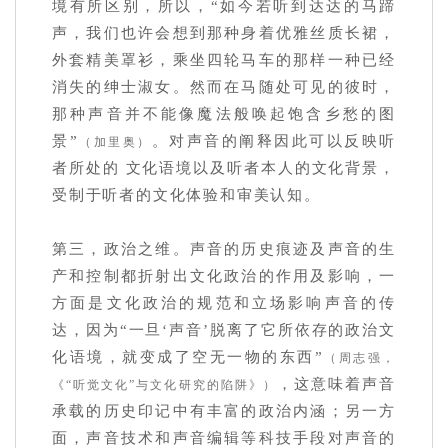
境有所区别，所以，“如今若听到达达的马蹄
声，我们也许会想到那种身着优雅丝质长裙，
外套精美罩衫，乘坐四轮马车的那样一种已经
消失的绅士淑女。然而在马随处可见的彼时，
那种声音并不能像魔法般唤起饱含乡愁的图
景”
。对声音的阐释因此可以反映听
（加里奥）
者所处的 文化语境以及听者本人的文化背景，
受制于听者的文化体验和审美认知。
第三，政治之维。声音的历史痕迹及声音的生
产和控制都折射出文化政治的作用及影响，一
方面是文化政治的规范和立场影响声音的传
达，因为“一旦‘声音’脱离了它所依存的政治文
化语境，就变成了空无一物的东西”
（周志强，
，这意味着声音
《“听觉文化”与文化研究的陷阱》）
承载的历史印记中有丰富的政治内涵；另一方
面，声音技术和声音编辑等科技手段对声音的