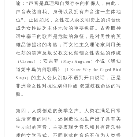
喻：“声音是真理和自我存在的担保人，由此，
声音表达自我、身份以及拥有声音这一主体地
位”。正因如此，女性在人类文明史上的消音便
成为女性缺乏主体地位的重要象征。古希腊神
话中塞壬的歌声是危险的象征，是对男性的英
雄品德提出的考验；而女性主义理论家则用美
杜莎的笑声反叛父权文化禁锢女性表达的传统
；安吉罗
小说《我知
（Cixous）
（Maya Angelou）
道笼中鸟为何歌唱》
（I Know Why the Caged Bird
的主人公从沉默不语到开口说话，正是
Sings）
非洲裔女性对抗性别和种族 双重歧视命运的写
照。
第四，人类创造的美学之声。人类在满足日常
生活需要的同时，还创造性地生产出了具有美
学功能的声音，主要表现为音乐和具有音乐特
质的文学形式。不同形式的音乐不仅为人类提