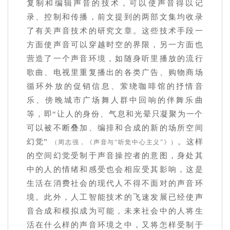
复制和编辑声音的技术，可以使声音得以记
录、控制和传播，前文提到的两部文集均收录
了有关声音技术的研究文章。这些技术手段一
方面使声音可以穿越时空的界限，另一方面也
营造了一个声音环境，如随身听里播放的流行
歌曲、电视里重复播出的各类广告、购物商场
循环外放的促销信息、萦绕咖啡馆的抒情音
乐、傍晚城市广场舞人群中回响的伴舞乐曲
等，即“让人的身份、气息和光晕只凝聚为一个
可以被不断叠加、编排和合成的新的场所空间
幻觉”
。这样
（周志强，《声音与“听觉中心主义”》）
的空间幻觉受制于声音操控者的意图，身处其
中的人的情绪和感受也会相应受其影响，这是
生活在消费社会的现代人不得不面对的声音环
境。此外，人工智能技术的飞速发展已经使声
音合成和模拟成为可能，未来社会中的人将生
活在什么样的声音环境之中，又将怎样受制于