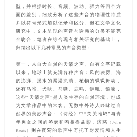
型，并根据时长、音频、波动、驱力等四个方
面的差别，细致分析了这些声音的物理性特质
并以符号形式加以记录和区分。但在文学文化
研究中，文本呈现的声音与谢弗的分类不能完
全吻合，笔者在综合现有相关研究的基础上，
归纳出以下几种常见的声音类型：
第一，来自大自然的天籁之声。自有文字记载
以来，地球上就充满各种声音：风的凌厉、海
的澎湃、溪水的潺潺流淌、植物的飒飒舞动，
还有鸟啼、犬吠、马嘶、鹿鸣、狮吼、狼嚎，
这些“天籁之声”是人类生存的自然环境，也成
为文学作品中的常客。无数中外诗人吟咏过自
然界的美妙声音：《诗经》中“关关雎鸠”与青
年男女之间的琴瑟和鸣相得益彰，济慈
（John
则在夜莺的歌声中寄托了对爱情和人生
Keats）