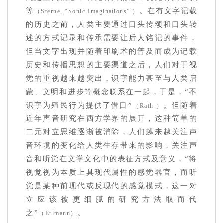
等
。在有文字记载
（Sterne, “Sonic Imaginations” ）
的历史之前，人类主要通过口头传颂和口头转
述的方式记录和传承需要让后人铭记的事件，
但当文字出现并随着印刷术的普及而成为记载
历史和传播思想的主要渠道之后，人们对于视
觉的重视越来越突出，识字能力甚至与人类启
蒙、文明和进步等概念联系在一起，于是，“不
识字为殖民行为提供了借口”
。但随着
（Rath ）
近年声音研究在西方学界的展开，这种简单的
二元对立思维逐渐被消除，人们越来越关注声
音环境的变化给人类生存带来的影响，关注声
音和听觉在文学文化中的表征方式及意义，“将
视觉视为本质上具现代属性的感觉器官，而听
觉是某种前现代或反现代的感觉模式，这一对
立应该被更细腻的研究方法取而代
之”
。
（Erlmann）