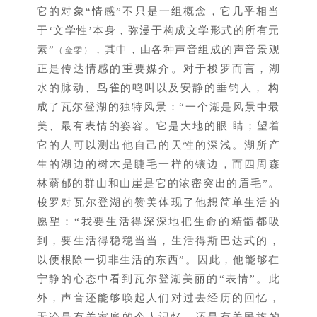
它的对象“情感”不只是一组概念，它几乎相当
于‘文学性’本身，弥漫于构成文学形式的所有元
素”
，其中，由各种声音组成的声音景观
（金雯）
正是传达情感的重要媒介。对于梭罗而言，湖
水的脉动、鸟雀的鸣叫以及安静的垂钓人， 构
成了瓦尔登湖的独特风景：“一个湖是风景中最
美、最有表情的姿容。它是大地的眼 睛；望着
它的人可以测出他自己的天性的深浅。湖所产
生的湖边的树木是睫毛一样的镶边，而四周森
林蓊郁的群山和山崖是它的浓密突出的眉毛”。
梭罗对瓦尔登湖的赞美体现了他想简单生活的
愿望：“我要生活得深深地把生命的精髓都吸
到，要生活得稳稳当当，生活得斯巴达式的，
以便根除一切非生活的东西”。因此，他能够在
宁静的心态中看到瓦尔登湖美丽的“表情”。此
外，声音还能够唤起人们对过去经历的回忆，