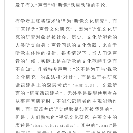
发了有关“声音”和“听觉”孰重孰轻的争论。
有学者主张将该术语译为“听觉文化研究”，而
非直译为“声音文化研究”，因为“听觉文化研
究的研究对象是被社会、历史、文化所塑造的
人类听觉自身；声音问题的文化负载，来自于
听觉主体性的投射。很多情况下，当人们谈声
音的时候，实际上是在听觉的文化范畴里谈而
不自知”。作者特别声明：“这不是为了与‘视觉
文化研究’ 的说法相‘对仗’，而是出于在研究
话语建构上的深层考虑”
。文章所
（王敦 153）
言的 “研究话语建构”，无外乎是提醒使用者在
从事声音研究时，不能忘记听者的主观能动作
用，而“应该考虑听觉经验是如何被塑造的”。
但是，人们熟知的“视觉文化研究”在英文中的
表述是
，其中的“
”是
“visual culture studies”
visual