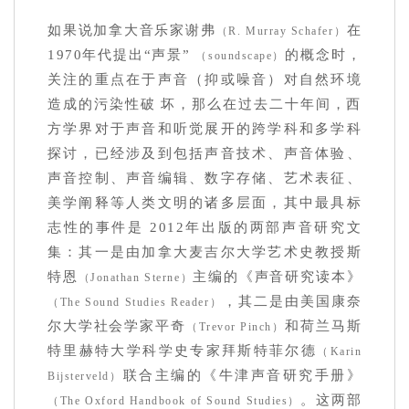
如果说加拿大音乐家谢弗
在
（R. Murray Schafer）
1970年代提出“声景”
的概念时，
（soundscape）
关注的重点在于声音（抑或噪音）对自然环境
造成的污染性破 坏，那么在过去二十年间，西
方学界对于声音和听觉展开的跨学科和多学科
探讨，已经涉及到包括声音技术、声音体验、
声音控制、声音编辑、数字存储、艺术表征、
美学阐释等人类文明的诸多层面，其中最具标
志性的事件是 2012年出版的两部声音研究文
集：其一是由加拿大麦吉尔大学艺术史教授斯
特恩
主编的《声音研究读本》
（Jonathan Sterne）
，其二是由美国康奈
（The Sound Studies Reader）
尔大学社会学家平奇
和荷兰马斯
（Trevor Pinch）
特里赫特大学科学史专家拜斯特菲尔德
（Karin
联合主编的《牛津声音研究手册》
Bijsterveld）
。这两部
（The Oxford Handbook of Sound Studies）