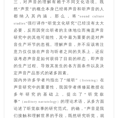
三，对声音的理解有赖于不同文化语境。既
然“声景”的概念本身已经将声音和听声音的人
都纳入其内涵，那么，将
“sound culture
强行译作“听觉文化研究”已经没有太大
studies”
必要，反而因突出听者的主体地位而掩盖声音
研究中的其他可能性，其中最为重要的是对声
音生产环节的忽视。理解声音，并不应该将注
意力仅仅放在声音与听者之间的关系上，还应
该考虑声音是如何获得了目前的样态，即声音
的生产过程、导致其发生的各方面条件以及决
定声音产品形式的诸多因素。
国内外许多学者均指出了“倾听”
在
（listening）
声音研究中的重要性，我国学者傅修延教授在
多年研究的基础上，提出了“听觉叙
事”
的理论术语，从多方面
（auditory narratology）
论述了听觉叙事的研究范式。的确，“声音是我
们接触和理解世界的手段，既然研究听觉，就