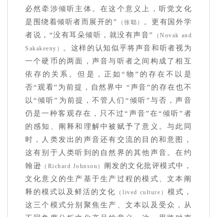
必然牵涉倾听主体。在这个意义上，听觉文化
是围绕着倾听者而展开的”
。更有国外学
（张聪）
者说，“没有耳朵倾听，就没有声音”
（Novak and
。这样的认知似乎将声音和听者视为
Sakakeeny）
一个硬币的两面，声音与听者之间构成了相互
依存的关系。但是，正如“物”的存在不以是
否“观看”为前提，自然界中 “声音”的存在也不
以“倾听”为前提，不管人们“倾听”与否，声音
仍是一种客观存在，只不过“声音”在“倾听”者
的感知、阐释和理解中被赋予了意义。与此同
时，人类发出的声音还有交流的目的和意图，
这有别于人类听到的自然界的其他声音。在约
翰逊
阐发的文化批评模式中，
（Richard Johnson）
文化意义的生产基于生产过程的模式、文本阐
释的模式以及鲜活的文化
模式，
（lived culture）
这三个模式分别聚焦生产、文本以及受众，从