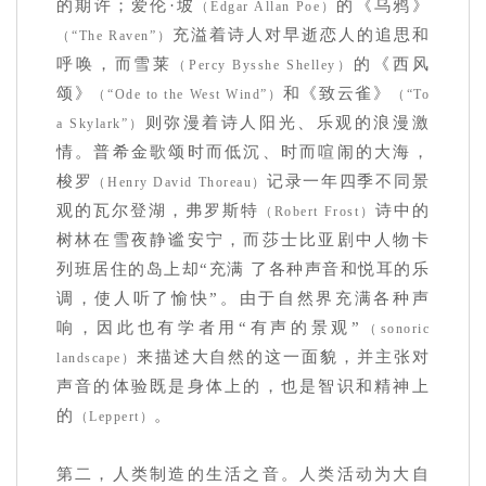
的期许；爱伦·坡
的《乌鸦》
（Edgar Allan Poe）
充溢着诗人对早逝恋人的追思和
（“The Raven”）
呼唤，而雪莱
的《西风
（Percy Bysshe Shelley）
颂》
和《致云雀》
（“Ode to the West Wind”）
（“To
则弥漫着诗人阳光、乐观的浪漫激
a Skylark”）
情。普希金歌颂时而低沉、时而喧闹的大海，
梭罗
记录一年四季不同景
（Henry David Thoreau）
观的瓦尔登湖，弗罗斯特
诗中的
（Robert Frost）
树林在雪夜静谧安宁，而莎士比亚剧中人物卡
列班居住的岛上却“充满 了各种声音和悦耳的乐
调，使人听了愉快”。由于自然界充满各种声
响，因此也有学者用“有声的景观”
（sonoric
来描述大自然的这一面貌，并主张对
landscape）
声音的体验既是身体上的，也是智识和精神上
的
。
（Leppert）
第二，人类制造的生活之音。人类活动为大自