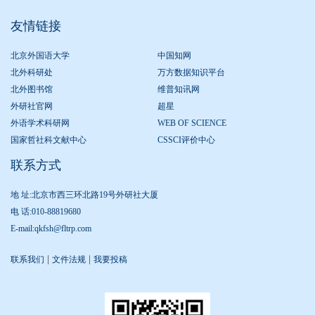
友情链接
北京外国语大学
中国知网
北外科研处
万方数据知识平台
北外图书馆
维普知讯网
外研社官网
超星
外语学术科研网
WEB OF SCIENCE
国家哲社科文献中心
CSSCI评价中心
联系方式
地 址:北京市西三环北路19号外研社大厦
电 话:010-88819680
E-mail:qkfsh@fltrp.com
|
|
联系我们
文件法规
我要投稿