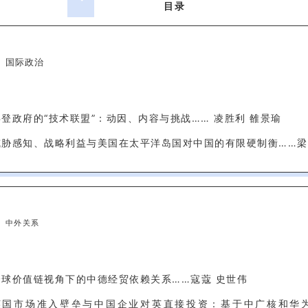
目录
国际政治
拜登政府的“技术联盟”：动因、内容与挑战…… 凌胜利 雒景瑜
威胁感知、战略利益与美国在太平洋岛国对中国的有限硬制衡……梁
中外关系
全球价值链视角下的中德经贸依赖关系……寇蔻 史世伟
英国市场准入壁垒与中国企业对英直接投资：基于中广核和华