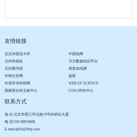
友情链接
北京外国语大学
中国知网
北外科研处
万方数据知识平台
北外图书馆
维普知讯网
外研社官网
超星
外语学术科研网
WEB OF SCIENCE
国家哲社科文献中心
CSSCI评价中心
联系方式
地 址:北京市西三环北路19号外研社大厦
电 话:010-88819680
E-mail:qkfsh@fltrp.com