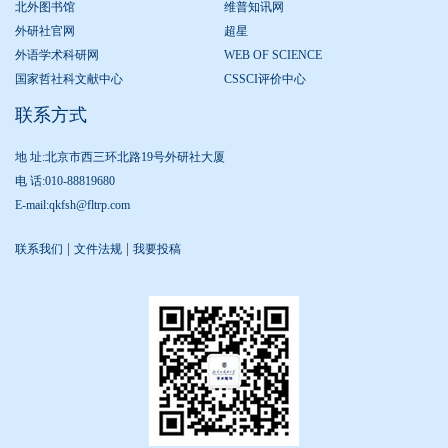
北外图书馆
维普知讯网
外研社官网
超星
外语学术科研网
WEB OF SCIENCE
国家哲社科文献中心
CSSCI评价中心
联系方式
地 址:北京市西三环北路19号外研社大厦
电 话:010-88819680
E-mail:qkfsh@fltrp.com
|
|
联系我们
文件法规
我要投稿