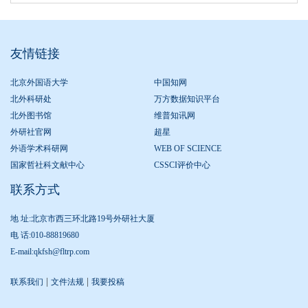
友情链接
北京外国语大学
中国知网
北外科研处
万方数据知识平台
北外图书馆
维普知讯网
外研社官网
超星
外语学术科研网
WEB OF SCIENCE
国家哲社科文献中心
CSSCI评价中心
联系方式
地 址:北京市西三环北路19号外研社大厦
电 话:010-88819680
E-mail:qkfsh@fltrp.com
|
|
联系我们
文件法规
我要投稿