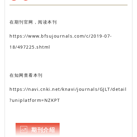
在期刊官网，阅读本刊
https://www.bfsujournals.com/c/2019-07-
18/497225.shtml
在知网查看本刊
https://navi.cnki.net/knavi/journals/GJLT/detail
?uniplatform=NZKPT
期刊介绍