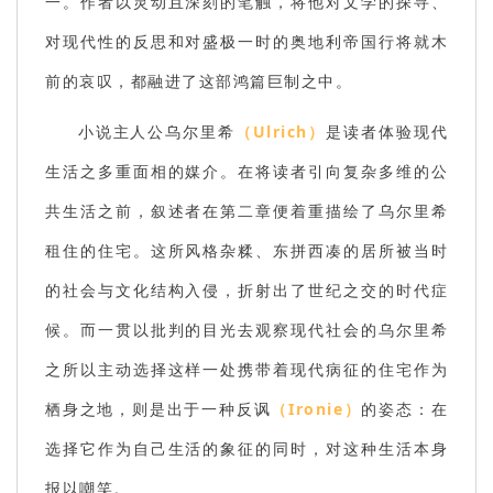
一。作者以灵动且深刻的笔触，将他对文学的探寻、
对现代性的反思和对盛极一时的奥地利帝国行将就木
前的哀叹，都融进了这部鸿篇巨制之中。
小说主人公乌尔里希
（Ulrich）
是读者体验现代
生活之多重面相的媒介。在将读者引向复杂多维的公
共生活之前，叙述者在第二章便着重描绘了乌尔里希
租住的住宅。这所风格杂糅、东拼西凑的居所被当时
的社会与文化结构入侵，折射出了世纪之交的时代症
候。而一贯以批判的目光去观察现代社会的乌尔里希
之所以主动选择这样一处携带着现代病征的住宅作为
栖身之地，则是出于一种反讽
（Ironie）
的姿态：在
选择它作为自己生活的象征的同时，对这种生活本身
报以嘲笑。