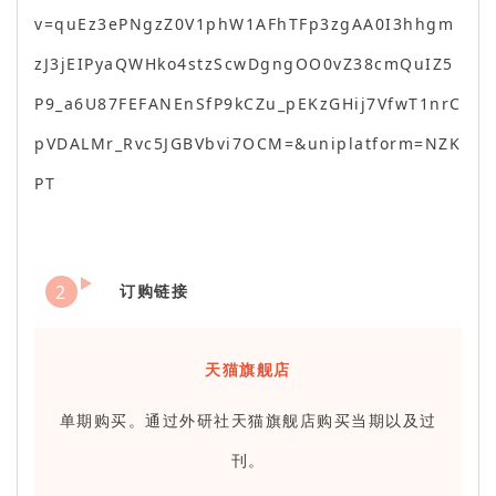
v=quEz3ePNgzZ0V1phW1AFhTFp3zgAA0I3hhgm
zJ3jEIPyaQWHko4stzScwDgngOO0vZ38cmQuIZ5
P9_a6U87FEFANEnSfP9kCZu_pEKzGHij7VfwT1nrC
pVDALMr_Rvc5JGBVbvi7OCM=&uniplatform=NZK
PT
2
订购链接
天猫旗舰店
单期购买。通过外研社天猫旗舰店购买当期以及过
刊。