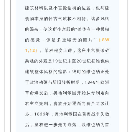
建筑材料以及小宫殿临街的位置，也与建
筑物本身的怀古气质极不相符。诸多风格
的混杂，使这所小宫殿的“整体有一种模糊
的感觉，像是多重曝光的照片”
（GW
1,12）
。某种程度上讲，这座小宫殿破碎
杂糅的外观是19世纪末至20世纪初维也纳
建筑整体风格的缩影：彼时的维也纳正处
于政治动荡与新旧转折时期，1848年欧洲
革命爆发后，奥地利帝国开始从专制走向
君主立宪制，贵族开始逐渐向资产阶级让
步。1866年，奥地利帝国在普奥战争失败
后，皇权进一步走向衰落，以维也纳为首