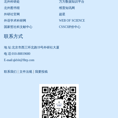
北外科研处
万方数据知识平台
北外图书馆
维普知讯网
外研社官网
超星
外语学术科研网
WEB OF SCIENCE
国家哲社科文献中心
CSSCI评价中心
联系方式
地 址:北京市西三环北路19号外研社大厦
电 话:010-88819680
E-mail:qkfsh@fltrp.com
|
|
联系我们
文件法规
我要投稿