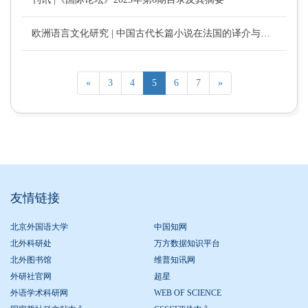
欧洲语言文化研究 | 中国古代长篇小说在法国的译介与经典化探析——以谭霞客《水浒传》法译本为例 （文/车琳）
«
3
4
5
6
7
»
友情链接
北京外国语大学
中国知网
北外科研处
万方数据知识平台
北外图书馆
维普知讯网
外研社官网
超星
外语学术科研网
WEB OF SCIENCE