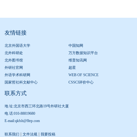
友情链接
北京外国语大学
中国知网
北外科研处
万方数据知识平台
北外图书馆
维普知讯网
外研社官网
超星
外语学术科研网
WEB OF SCIENCE
国家哲社科文献中心
CSSCI评价中心
联系方式
地 址:北京市西三环北路19号外研社大厦
电 话:010-88819680
E-mail:qkfsh@fltrp.com
|
|
联系我们
文件法规
我要投稿