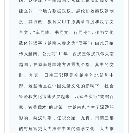
国。赵佗建立的南越国，实际上是汉族统治者
建立的一个地方割据政权。赵佗仿效秦汉朝制
度，其行政、教育采用中原典章制度和汉字文
言文，“车同轨、书同文、行同伦”，作为文化
载体的汉字（越南人称之为“儒字”）由此开始
传入越南。公元前111年，西汉皇帝汉武帝灭南
越国，在原南越国地方设置九个郡。其中的交
趾、九真、日南三郡即是今越南的北部和中
部。这些地区在中国先进文化的影响下，社会
经济和文化迅速发展起来。汉武帝实行“罢黜百
家，独尊儒术”的政策，对越南也产生了深远的
影响。两汉时期，任职交趾、九真、日南三郡
的封建官吏大力推崇中国的儒学文化，大力推