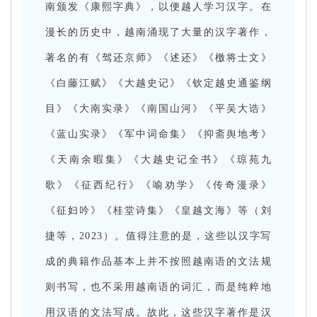
南颁发《康熙字典》，以便越人学习汉字。在
漫长的历史中，越南涌现了大量的汉字著作，
著名的有《驾还京师》《述还》《檄将士文》
《白藤江赋》《大越史记》《钦定越史通鉴纲
目》《大南实录》《南国山河》《平吴大诰》
《蓝山实录》《军中词命集》《抑斋舆地考》
《天南余暇集》《大越史记全书》《琼苑九
歌》《征西纪行》《喻劝学》《传奇漫录》
《征妇吟》《桂堂诗集》《皇越文海》等（刘
捷等，2023）。值得注意的是，这些以汉字写
成的典籍作品基本上并不按照越南语的文法规
则书写，也不采用越南语的词汇，而是纯粹地
用汉语的文法写成。故此，这些汉字著作是汉