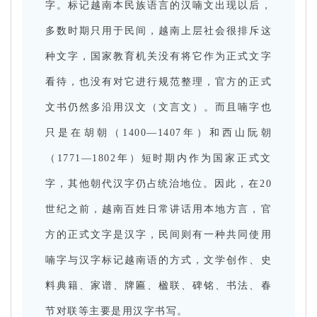
字。标记越南本民族语言的汉喃文出现以后，
多数时期只用于民间，越南上层社会很排斥这
种文字，国家教育机关没有将它作为正式文字
看待，也没有对它进行规范整理，官方的正式
文书仍然多沿用汉文（文言文）。而且喃字也
只是在胡朝（1400—1407年）和西山阮朝
（1771—1802年）短时期内作为国家正式文
字，其他朝代汉字仍占统治地位。因此，在20
世纪之前，越南百姓日常讲话用本地方言，官
方的正式文字是汉字，民间则有一种共同使用
喃字与汉字标记越南语的方式，文学创作、史
料典籍、家谱、牌匾、楹联、碑铭、书法、春
节对联等主要是用汉字书写。