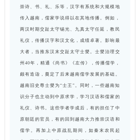
崇诗、书、礼、乐等，汉字有系统和大规模地
传入越南，儒家学说得以在其地传播。例如，
两汉时期交趾太守锡光、九真太守任延，教民
礼仪，传播汉字和汉文化，成绩卓著。影响最
大者，当推东汉末交趾太守士燮。士燮治理交
州40年，精通《尚书》《左传》，传播儒学，
颇有造诣，奠定了后来越南儒学发展的基础。
越南旧史尊士燮为“士王”。同时，一些越南知
识分子也主动到中原求学，学习汉语和儒家的
礼仪、诗书。这些学者学成后，有的担任了中
原朝廷的官员，有的回到越南大力推崇汉语和
儒学。再加上中原战乱期间，如秦末农民起