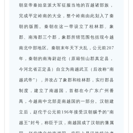
朝皇帝秦始皇派大军征服当地的百越诸部族，
完成平定岭南的大业，整个岭南由此划入了秦
朝的版图。秦朝在这一带设立了桂林郡、象
郡、南海郡三个郡，象郡所辖范围包括现今越
南北中部地区。秦朝末年天下大乱，公元前207
年，秦朝的南海尉赵佗（原籍恒山郡真定县，
今河北省正定县）自立为南越武王（后改称“南
越武帝”），并攻占了象郡和桂林郡，实行郡县
制度，建立了南越国，首都在今广东广州番
禺，今越南中北部是南越国的一部分。汉朝建
立后，赵佗于公元前196年接受汉朝赐予的“南
越王”封号，称臣于汉，南越国成了汉朝的藩属