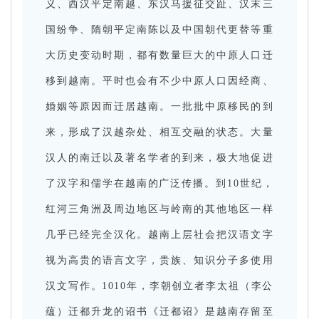
义、西汉平定南越、东汉马援征交趾、汉末三
国纷争、隋朝平定南陈以及中国朝代更替等重
大历史变动时期，都有数量巨大的中原人口迁
移到越南。平时也会有不少中原人口因经商、
婚姻等原因而迁居越南。一批批中原移民的到
来，形成了汉越杂处、相互交融的状态。大量
汉人的南迁以及著名学者的到来，极大地促进
了汉字和儒学在越南的广泛传播。到10世纪，
红河三角洲及周边地区与岭南的其他地区一样
几乎已经完全汉化。越南上层社会把汉语文字
视为高贵的语言文字，贵族、知识分子多使用
汉文写作。1010年，李朝创立者李太祖（李公
蕴）迁都升龙的诏书《迁都诏》是越南存留至