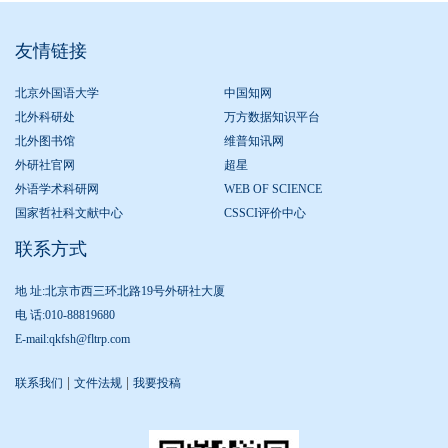
友情链接
北京外国语大学
中国知网
北外科研处
万方数据知识平台
北外图书馆
维普知讯网
外研社官网
超星
外语学术科研网
WEB OF SCIENCE
国家哲社科文献中心
CSSCI评价中心
联系方式
地 址:北京市西三环北路19号外研社大厦
电 话:010-88819680
E-mail:qkfsh@fltrp.com
|
|
联系我们
文件法规
我要投稿