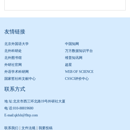
友情链接
北京外国语大学
中国知网
北外科研处
万方数据知识平台
北外图书馆
维普知讯网
外研社官网
超星
外语学术科研网
WEB OF SCIENCE
国家哲社科文献中心
CSSCI评价中心
联系方式
地 址:北京市西三环北路19号外研社大厦
电 话:010-88819680
E-mail:qkfsh@fltrp.com
|
|
联系我们
文件法规
我要投稿