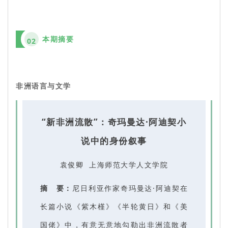
本期摘要
02
非洲语言与文学
“新非洲流散”：奇玛曼达·阿迪契小
说中的身份叙事
袁俊卿 上海师范大学人文学院
摘 要：
尼日利亚作家奇玛曼达·阿迪契在
长篇小说《紫木槿》《半轮黄日》和《美
国佬》中，有意无意地勾勒出非洲流散者