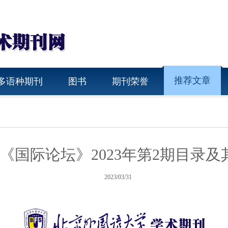
推荐文章
多语种期刊
图书
期刊荣誉
|《国际论坛》2023年第2期目录
2023/03/31