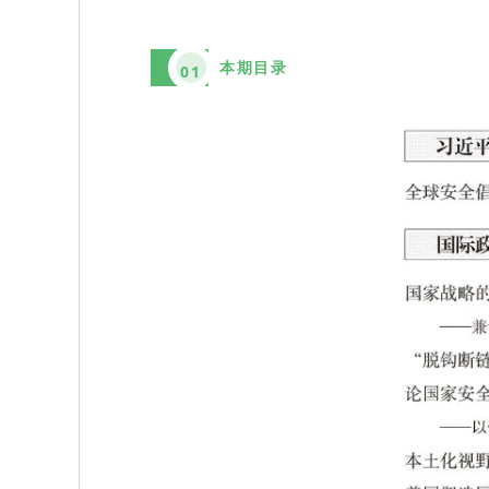
本期目录
01