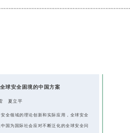
全球安全困境的中国方案
雷 夏立平
际安全领域的理论创新和实际应用，全球安全
代中国为国际社会应对不断泛化的全球安全问