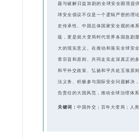
题与破解日益加剧的全球安全困境提供
球安全倡议不仅是一个逻辑严密的理
史传承性、中国总体国家安全观的体
蕴，更是就大变局时代世界各国急剧
大的现实意义。在推动和落实全球安
章宗旨和原则、共同走实走深真正的
和平外交政策、弘扬和平共处五项原
法义务、积极参与国际安全问题解决
负责任的大国风范，推动全球治理体
关键词：
中国外交；百年大变局；人