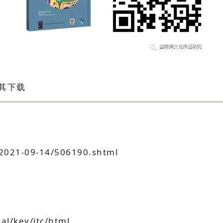
其下载
/2021-09-14/506190.shtml
al/key/jtc/html