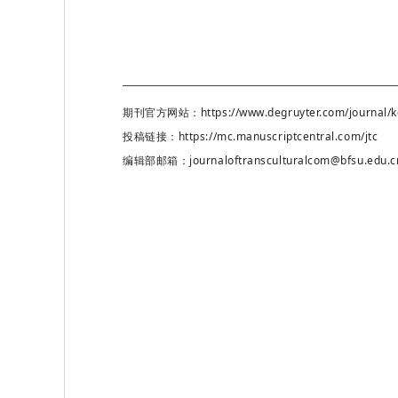
期刊官方网站：https://www.degruyter.com/journal/ke
投稿链接：https://mc.manuscriptcentral.com/jtc
编辑部邮箱：journaloftransculturalcom@bfsu.edu.c