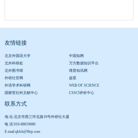
友情链接
北京外国语大学
中国知网
北外科研处
万方数据知识平台
北外图书馆
维普知讯网
外研社官网
超星
外语学术科研网
WEB OF SCIENCE
国家哲社科文献中心
CSSCI评价中心
联系方式
地 址:北京市西三环北路19号外研社大厦
电 话:010-88819680
E-mail:qkfsh@fltrp.com