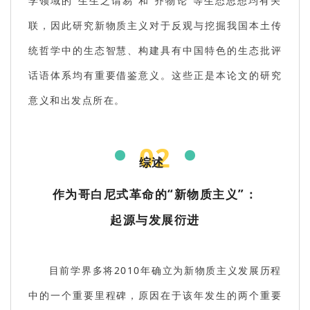
学领域的“生生之谓易”和“齐物论”等生态思想均有关
联，因此研究新物质主义对于反观与挖掘我国本土传
统哲学中的生态智慧、构建具有中国特色的生态批评
话语体系均有重要借鉴意义。这些正是本论文的研究
意义和出发点所在。
02
综述
作为哥白尼式革命的“新物质主义”：
起源与发展衍进
目前学界多将2010年确立为新物质主义发展历程
中的一个重要里程碑，原因在于该年发生的两个重要