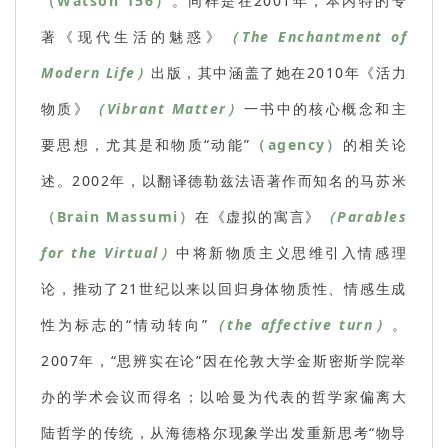
（Watson 156）
。同样是在2001年，本内特的专
著《现代生活的魅惑》
（The Enchantment of
Modern Life）
出版，其中涵盖了她在2010年《活力
物质》
（Vibrant Matter）
一书中的核心概念和主
要思想，尤其是和物质“动能”
（agency）
的相关论
述。2002年，以翻译德勒兹法语著作而知名的马苏米
（Brain Massumi）
在《虚拟的寓言》
（Parables
for the Virtual）
中将新物质主义思维引入情感理
论，推动了21世纪以来以回归身体物质性、情感生成
性为标志的“情动转向”
（the affective turn）
。
2007年，“思辨实在论”因在伦敦大学金斯密斯学院举
办的学术会议而得名；以哈曼为代表的哲学家偏离大
陆哲学的传统，从海德格尔现象学出发重新思考“物导