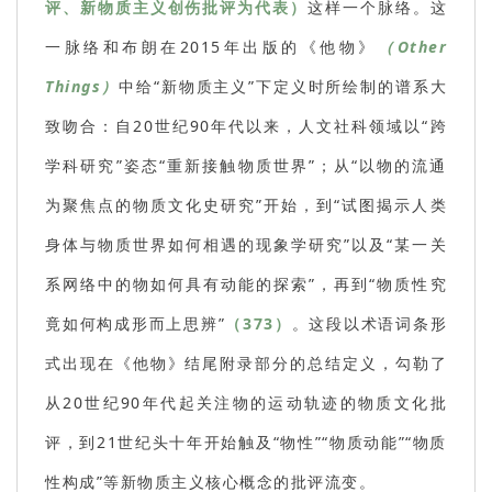
评、新物质主义创伤批评为代表）
这样一个脉络。这
一脉络和布朗在2015年出版的《他物》
（Other
Things）
中给“新物质主义”下定义时所绘制的谱系大
致吻合：自20世纪90年代以来，人文社科领域以“跨
学科研究”姿态“重新接触物质世界”；从“以物的流通
为聚焦点的物质文化史研究”开始，到“试图揭示人类
身体与物质世界如何相遇的现象学研究”以及“某一关
系网络中的物如何具有动能的探索”，再到“物质性究
竟如何构成形而上思辨”
（373）
。这段以术语词条形
式出现在《他物》结尾附录部分的总结定义，勾勒了
从20世纪90年代起关注物的运动轨迹的物质文化批
评，到21世纪头十年开始触及“物性”“物质动能”“物质
性构成”等新物质主义核心概念的批评流变。