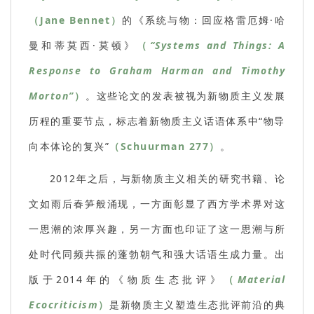
（Jane Bennet）
的《系统与物：回应格雷厄姆·哈
曼和蒂莫西·莫顿》
（
“Systems and Things: A
Response to Graham Harman and Timothy
Morton”
）
。这些论文的发表被视为新物质主义发展
历程的重要节点，标志着新物质主义话语体系中“物导
向本体论的复兴”
（Schuurman 277）
。
2012年之后，与新物质主义相关的研究书籍、论
文如雨后春笋般涌现，一方面彰显了西方学术界对这
一思潮的浓厚兴趣，另一方面也印证了这一思潮与所
处时代同频共振的蓬勃朝气和强大话语生成力量。出
版于2014年的《物质生态批评》
（
Material
Ecocriticism
）
是新物质主义塑造生态批评前沿的典