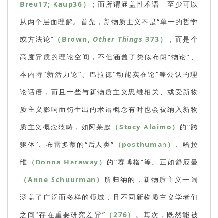
Breu17; Kaup36）
；而所谓涵盖性术语，至少可以
从两个层面理解。首先，新物质主义不是“单一的哲学
或方法论”
（Brown,
Other Things
373）
，而是个
高度异质的理论空间，不但涵盖了类似布朗“物论”、
本内特“新活力论”、巴拉德“动能实在论”等公认的理
论话语，而且一些与新物质主义思维相关、或受新物
质主义影响而衍生出的术语概念有时也会被纳入新物
质主义概念范畴，如阿莱默
（Stacy Alaimo）
的“跨
躯体”、布雷多蒂的“后人类”
（posthuman）
、哈拉
维
（Donna Haraway）
的“赛博格”等。正如舒厄曼
（Anne Schuurman）
所归纳的，新物质主义一词
涵盖了广泛而多样的领域，且不同新物质主义学者们
之间“存在重要研究差异”
（276）
。其次，既然能被