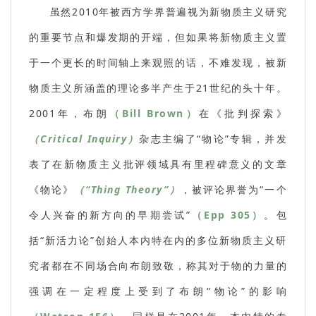
虽然2010年被西方学界普遍视为新物质主义研究
的重要节点和爆发期的开端，但如果将新物质主义置
于一个更长的时间轴上来观照的话，不难发现，被新
物质主义所涵盖的理论多半产生于21世纪的头十年。
2001年，布朗
（Bill Brown）
在《批判探索》
（Critical Inquiry）
杂志主编了“物论”专辑，并发
表了在新物质主义批评领域具有里程碑意义的文章
《物论》
（“Thing Theory”）
，被评论界誉为“一个
令人兴奋的新方向的早期尝试”
（Epp 305）
。包
括“新活力论”创始人本内特在内的多位新物质主义研
究者都在不同场合向布朗致敬，称其对于物的力量的
强调在一定程度上受到了布朗“物论”的影响