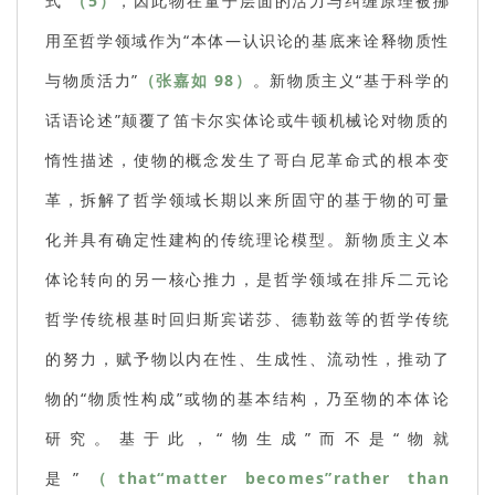
式”
（5）
，因此物在量子层面的活力与纠缠原理被挪
用至哲学领域作为“本体—认识论的基底来诠释物质性
与物质活力”
（张嘉如 98）
。新物质主义“基于科学的
话语论述”颠覆了笛卡尔实体论或牛顿机械论对物质的
惰性描述，使物的概念发生了哥白尼革命式的根本变
革，拆解了哲学领域长期以来所固守的基于物的可量
化并具有确定性建构的传统理论模型。新物质主义本
体论转向的另一核心推力，是哲学领域在排斥二元论
哲学传统根基时回归斯宾诺莎、德勒兹等的哲学传统
的努力，赋予物以内在性、生成性、流动性，推动了
物的“物质性构成”或物的基本结构，乃至物的本体论
研究。基于此，“物生成”而不是“物就
是”
（that“matter becomes”rather than