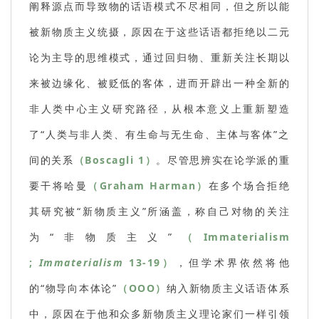
阐释源点而导致物的话语模式不尽相同，但之所以能
被新物质主义统摄，原因在于这些话语都拒绝以二元
论为主导的思维模式，通过回归物、重新关注长期以
来被边缘化、被贬低的客体，进而开辟出一种全新的
非人类中心主义研究路径，从根本意义上重新塑造
了“人类与非人类、有生命与无生命、主体与客体”之
间的关系
（Boscagli 1）
。尽管思辨实在论学派的重
要干将哈曼
（Graham Harman）
在多个场合拒绝
其研究被“新物质主义”所涵盖，称自己对物的关注
为“非物质主义”
（Immaterialism
;
Immaterialism
13-19）
，但学术界依然将他
的“物导向本体论”
（OOO）
纳入新物质主义话语体系
中，原因在于他和众多新物质主义理论家们一样引领