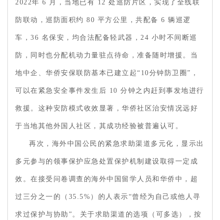
2022年 6 月，当地已有 12 处巡防片区，实现了全线联
防联动，巡防面积约 80 平方公里，共配备 6 辆巡逻
车，36 名保安，均合法配备轻武器，24 小时不间断巡
防，同时也分配机动力量驻点待命，准备随时增援。当
地中企、华侨安保联防基本已建立起“10分钟防卫圈”，
可以在紧急安全事件发生后 10 分钟之内赶到事发地进行
救援。这种安防模式收效显著，华侨社区治安情况远好
于当地其他外国人社区，其成功经验被普遍认可。
再次，海外中国公民的紧急求助渠道多元化，显示出
多元参与的领事保护应急处置保护机制建设取得一定成
效。在接受问卷调查的海外中国留学人员和华侨中，超
过三分之一的（35.5%）的人表示“曾经为自己或他人寻
求过保护与协助”。关于求助渠道的选项（可多选），按