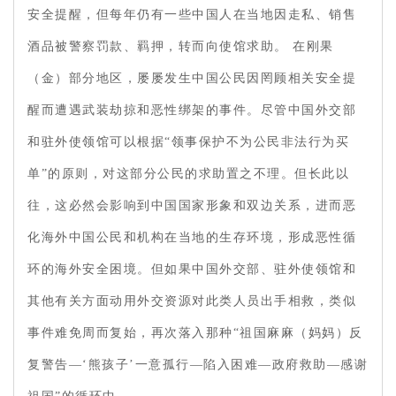
安全提醒，但每年仍有一些中国人在当地因走私、销售
酒品被警察罚款、羁押，转而向使馆求助。 在刚果
（金）部分地区，屡屡发生中国公民因罔顾相关安全提
醒而遭遇武装劫掠和恶性绑架的事件。尽管中国外交部
和驻外使领馆可以根据“领事保护不为公民非法行为买
单”的原则，对这部分公民的求助置之不理。但长此以
往，这必然会影响到中国国家形象和双边关系，进而恶
化海外中国公民和机构在当地的生存环境，形成恶性循
环的海外安全困境。但如果中国外交部、驻外使领馆和
其他有关方面动用外交资源对此类人员出手相救，类似
事件难免周而复始，再次落入那种“祖国麻麻（妈妈）反
复警告—‘熊孩子’一意孤行—陷入困难—政府救助—感谢