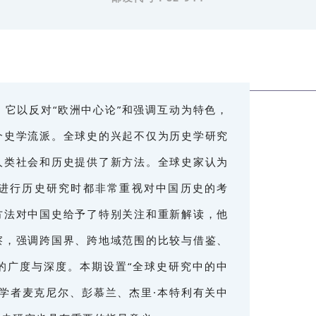
，它以反对“欧洲中心论”和强调互动为特色，
个史学流派。全球史的兴起不仅为历史学研究
人类社会和历史提供了新方法。全球史家认为
进行历史研究时都非常重视对中国历史的考
方法对中国史给予了特别关注和重新解读，他
察，强调跨国界、跨地域范围的比较与借鉴、
的广度与深度。本期设置“全球史研究中的中
学者麦克尼尔、彭慕兰、杰里·本特利有关中