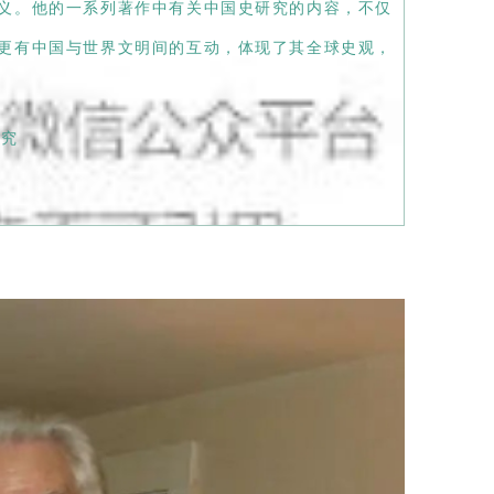
义。他的一系列著作中有关中国史研究的内容，不仅
更有中国与世界文明间的互动，体现了其全球史观，
研究