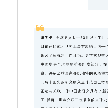
全球史兴起于20世纪下半叶
编者按：
目前已经成为世界上最有影响力的一
带来了新视角，而且为历史学家观察
中国史是全球史的重要组成部分，在
察。许多全球史家都以独特的视角和
们将中国史的研究纳入全球范围去考
互动与关联，使中国史研究具有了新
国”栏目，重点介绍三位著名的全球史