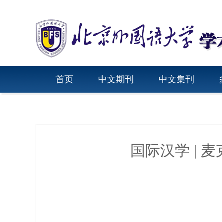
首页
中文期刊
中文集刊
国际汉学 | 