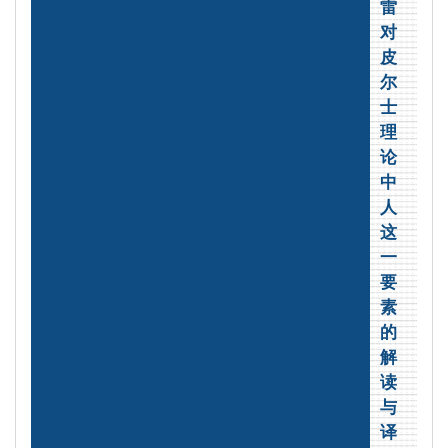
雷
对
皮
尔
士
理
论
中
人
这
一
要
素
的
解
读
与
译