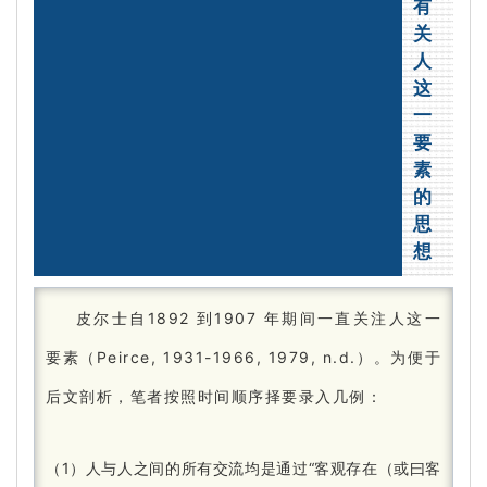
有
关
人
这
一
要
素
的
思
想
皮尔士自1892 到1907 年期间一直关注人这一
要素（Peirce, 1931-1966, 1979, n.d.）。
为便于
后文剖析，笔者按照时间顺序择要录入几例：
（1）人与人之间的所有交流均是通过“客观存在（或曰客