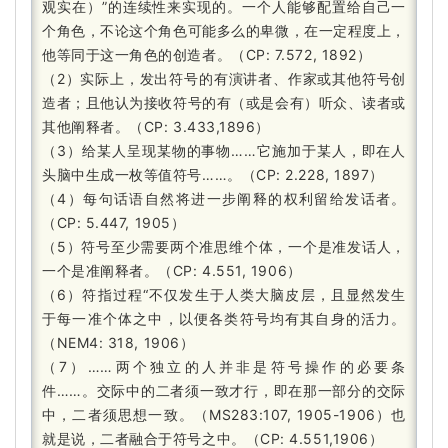
观实在）”的连续性来实现的。
一个人能够配置给自己一
个角色，不论这个角色可能多么的卑微，在一定程度上，
他等同于这一角色的创造者。
（CP: 7.572, 1892）
（2）实际上，发出符号的有演讲者、作家或其他符号创
造者；
且他认为接收符号的有（或是会有）听众、读者或
其他阐释者。
（CP: 3.433,1896）
（3）给某人呈现某物的事物……它施加于某人，即在人
头脑中生成一枚等值符号……。
（CP: 2.228, 1897）
（4）每句话语自然将进一步阐释的权利留给发话者。
（CP: 5.447, 1905）
（5）符号至少需要两个准思维个体，一个是准发话人，
一个是准阐释者。
（CP: 4.551, 1906）
（6）符指过程“不仅发生于人类大脑皮层，且显然发生
于每一准个体之中，以便各类符号均有其自身的活力。
（NEM4: 318, 1906）
（7）……两个独立的人并非是符号操作的必要条
件……。
交际中的二者须一致才行，即在那一部分的交际
中，二者须思想一致。
（MS283:107, 1905-1906）也
就是说，二者融合于符号之中。
（CP: 4.551,1906）