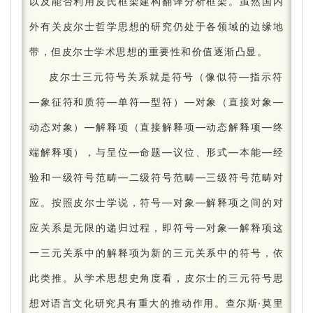
以及能否利用皮氏框架建构翻译分析框架。
虽然国内
外有关皮尔士哲学思想的研究仍处于各领域的边缘地
带，但皮尔士学术思想的重要性和价值逐渐凸显。
皮尔士三元符号关系就是符号（像似符—指示符
—象征符和质符—单符—型符）—对象（直接对象—
动态对象）—解释项（直接解释项—动态解释项—终
端解释项），与呈位—命题—议位、形式—本能—经
验和一级符号范畴—二级符号范畴—三级符号范畴对
应。
按照皮尔士学说，符号—对象—解释项之间的对
应关系是无限的递归过程，即符号—对象—解释项这
一三元关系中的解释项为新的三元关系中的符号，依
此类推。
从学术思想史角度看，皮尔士的三元符号思
想对语言文化研究具有重大的推动作用。
查尔斯·莫里