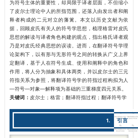
为符号主体的重要性，却局限于译者层面，不但缩小
了皮尔士理论中人的所指范围，还落入由发出者和阐
释者构成的二元对立的藩篱。
本文以历史文献为依
据，回顾皮氏有关人的符号学思想，梳理格雷对皮氏
思想的解读与译者角色构建的观点，指出格氏译者观
乃是对皮氏经典思想的误读。
进而，在翻译符号学理
论架构下，以有形与无形符号之间的转换从广义上界
定翻译，基于人在符号生成、使用和阐释中的角色和
作用，将人分为抽象和具体两类，并以皮尔士的三元
符指关系为参照，将翻译符号学的符指过程构拟为人
—符号—对象—解释项为基础的三重梯度四元关系。
关键词：
皮尔士；
格雷；
翻译符指过程；
翻译符号学
1.
引言