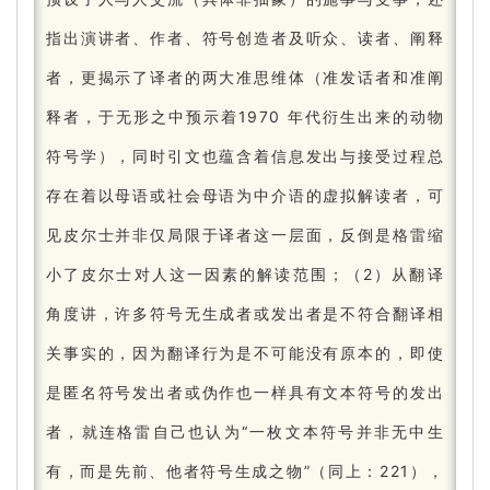
指出演讲者、作者、符号创造者及听众、读者、阐释
者，更揭示了译者的两大准思维体（准发话者和准阐
释者，于无形之中预示着1970 年代衍生出来的动物
符号学），同时引文也蕴含着信息发出与接受过程总
存在着以母语或社会母语为中介语的虚拟解读者，可
见皮尔士并非仅局限于译者这一层面，反倒是格雷缩
小了皮尔士对人这一因素的解读范围；
（2）从翻译
角度讲，许多符号无生成者或发出者是不符合翻译相
关事实的，因为翻译行为是不可能没有原本的，即使
是匿名符号发出者或伪作也一样具有文本符号的发出
者，就连格雷自己也认为“一枚文本符号并非无中生
有，而是先前、他者符号生成之物”（同上：
221），