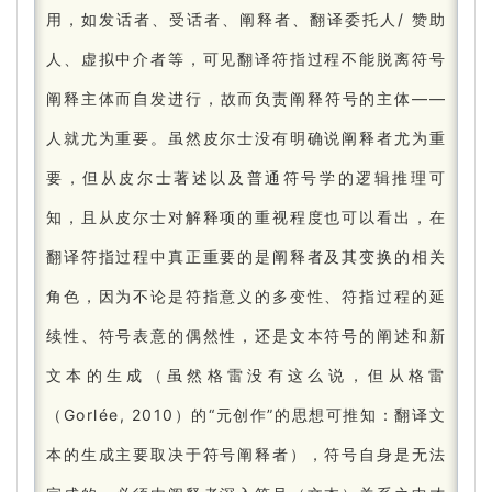
用，如发话者、受话者、阐释者、翻译委托人/ 赞助
人、虚拟中介者等，可见翻译符指过程不能脱离符号
阐释主体而自发进行，故而负责阐释符号的主体——
人就尤为重要。
虽然皮尔士没有明确说阐释者尤为重
要，但从皮尔士著述以及普通符号学的逻辑推理可
知，且从皮尔士对解释项的重视程度也可以看出，在
翻译符指过程中真正重要的是阐释者及其变换的相关
角色，因为不论是符指意义的多变性、符指过程的延
续性、符号表意的偶然性，还是文本符号的阐述和新
文本的生成（虽然格雷没有这么说，但从格雷
（Gorlée, 2010）的“元创作”的思想可推知：
翻译文
本的生成主要取决于符号阐释者），符号自身是无法