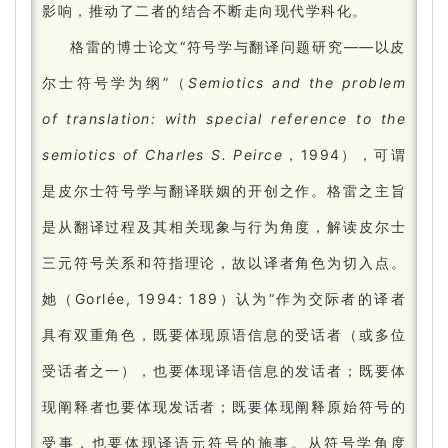
影响，推动了二者的结合不断走向现代学科化。
格雷的博士论文“符号学与翻译问题研究——以皮
尔士符号学为纲”（
Semiotics and the problem
of translation: with special reference to the
semiotics of Charles S. Peirce
，1994），可谓
是皮尔士符号学与翻译联姻的开创之作。
格雷之主旨
是从翻译过程及其相关现象与行为角度，解读皮尔士
三元符号关系和符指理论，故以译者角色为切入点。
她（Gorlée, 1994: 189）认为“作为交际者的译者
具有双重角色，既要体现原语信息的受话者（或多位
受话者之一），也要体现译语信息的发话者；
既要体
现阐释者也要体现发话者；
既要体现阐释原始符号的
受事，也要体现译语元符号的施事。
从符号学角度