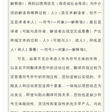
解释项
；
再到以惯用语言（母语或社会母语）为中介
1
语的解读和阐释过程：
人
（原文本解读者，但不一
2
定是译者本人）—符号
—对象
—解释项
；
最后是
1
2
2
译者（可能与原作者、解读者出现交叉或重叠）产出
终端文本的过程：
人
（可能与人
，或人
，抑或是
3
1
2
人
和人
重叠）—符号
—对象
—解释项
。
1
2
2
3
3
可见，如果不充分考虑人作为符号主体的作用，
以及在不同翻译类型中的活动过程，翻译符指过程乃
至普通符号学中的符指过程，恐怕是难以实现的。
不
顾及人和活动类型这两个要素，一味地以理想状态为
出发点，即使勾勒出翻译符指关系，恐怕也是缺少符
号主体能动性、灵活性和复杂性的先天早产儿。
与此