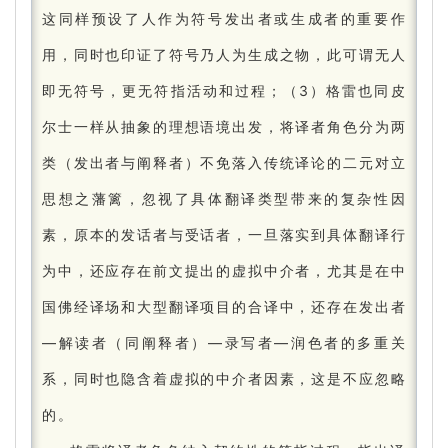
这同样预设了人作为符号发出者或生成者的重要作
用，同时也印证了符号乃人为生成之物，此可谓无人
即无符号，更无符指活动和过程；
（3）格雷也同皮
尔士一样从抽象的理想语境出发，将译者角色分为两
类（发出者与阐释者）不免落入传统译论的二元对立
思想之藩篱，忽视了具体翻译类型带来的复杂性因
素，原本的发话者与受话者，一旦落实到具体翻译行
为中，还应存在前文提出的虚拟中介者，尤其是在中
国佛经译场和大型翻译项目的合译中，还存在发出者
—解读者（同阐释者）—录写者—润色者的多重关
系，同时也隐含着虚拟的中介者因素，这是不应忽略
的。