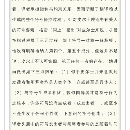
看，译者承担指称与约束关系，因而垄断了翻译赖以
生成的整个符号操控过程”。
针对皮尔士理论中有关人
的符号要素，格雷（同上）指出“对皮尔士来说，尽管
符指过程属于三元过程，除了符号—对象—解释项，
他没有明确地纳入第四个、第五个成分，但这并不是
说：
皮尔士不认可第四、第五任何一者的存在。
”她进
而做出如下三点归纳：
（1）似乎皮尔士并未意识到
发话者和阐释者均是人类个体，亦或甚至是具体人；
（2）与符号生成者相比，貌似阐释者才是符号行为
之根本，许多符号没有生成者（或发出者），或至少
不是生发于任何个性化、下意识的符号创造；
（3）
译者头脑中的符号发出者与阐释者参与的是随着时间