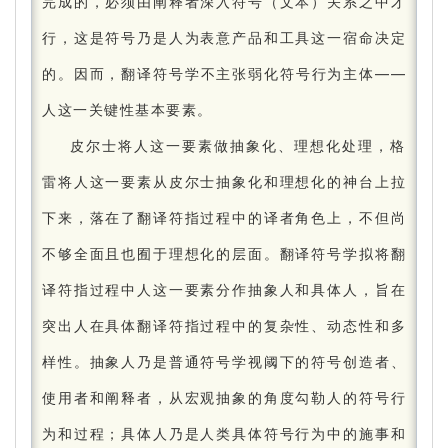
完成的，必须由阐释者深入符号（文本）关系之中才
行，这是符号乃是人为表意产品和工具这一宿命决定
的。
因而，翻译符号学不主张弱化符号行为主体——
人这一关键性基本要素。
皮尔士将人这一要素做抽象化、理想化处理，格
雷将人这一要素从皮尔士抽象化和理想化的神台上拉
下来，落在了翻译符指过程中的译者角色上，不但尚
不够全面且也囿于理想化的层面。
翻译符号学拟将翻
译符指过程中人这一要素分作抽象人和具体人，旨在
突出人在具体翻译符指过程中的复杂性、动态性和多
样性。
抽象人乃是普通符号学视阈下的符号创造者、
使用者和阐释者，从宏观抽象的角度勾勒人的符号行
为和过程；
具体人乃是人类具体符号行为中的施事和