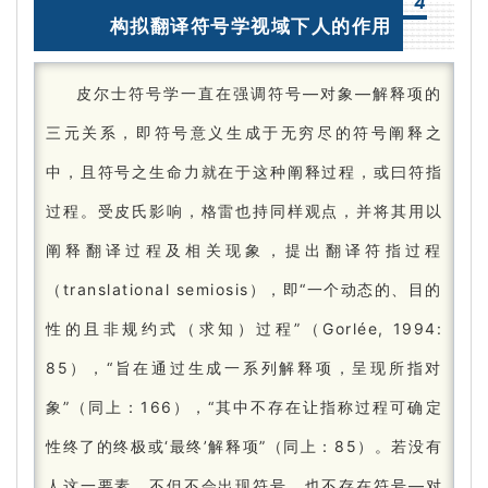
4
构拟翻译符号学视域下人的作用
皮尔士符号学一直在强调符号—对象—解释项的
三元关系，即符号意义生成于无穷尽的符号阐释之
中，且符号之生命力就在于这种阐释过程，或曰符指
过程。
受皮氏影响，格雷也持同样观点，并将其用以
阐释翻译过程及相关现象，提出翻译符指过程
（translational semiosis），即“一个动态的、目的
性的且非规约式（求知）过程”（Gorlée, 1994:
85），“旨在通过生成一系列解释项，呈现所指对
象”（同上：
166），“其中不存在让指称过程可确定
性终了的终极或‘最终’解释项”（同上：
85）。
若没有
人这一要素，不但不会出现符号，也不存在符号—对