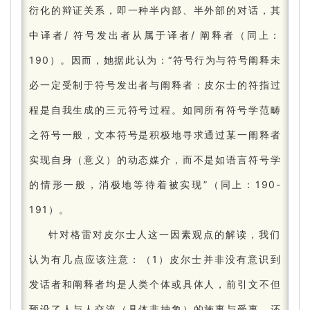
衍化的辩证关系，即一种半内部、半外部的对话，其
中译者/ 符号发出者从属于译者/ 阐释者（同上：
190）。
因而，她据此认为：
“符号行为与符号阐释未
必一定受制于符号发出者与阐释者：
皮尔士的符指过
程是自我生成的三元符号过程。
如同所有符号学范畴
之符号一般，文本符号是积极地寻求通过某一阐释者
实现自身（意义）的动态媒介，而不是如语言符号学
的情形一般，消极地等待着被实现”（同上：
190-
191）。
针对格雷对皮尔士人这一因素观点的解读，我们
认为有几点应该注意：
（1）皮尔士并非没有意识到
发话者和阐释者均是人类个体或具体人，前引文不但
预设了人与人交流（具体非抽象）的施事与受事，还