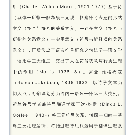
斯（Charles William Morris, 1901-1979）基于符
号载体—所指—解释项三元观，构建符号表意的形式
意义（符号与符号的关系意义）—存在意义（符号与
所指的关系意义）—实用意义（符号与解释项的关系
意义），而后形成了语言符号研究之句法学—语义学
—语用学三大维度，突出了人在符号载意与转换过程
中的作用（Morris, 1938: 3）。
罗曼·雅格布森
（Roman Jakobson, 1896-1982）以诗学文本为
切入点，将翻译划分为语内—语际—符际三大类别。
荷兰符号学者兼符号翻译学家丁达·格雷（Dinda L.
Gorlée，1943-）将三元符号关系、溯因—归纳—演
绎三元推理逻辑、符指过程等思想运用于翻译过程及